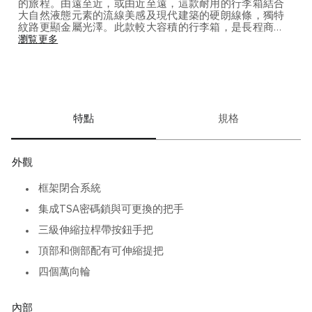
的旅程。由遠至近，或由近至遠，這款耐用的行李箱結合
大自然液態元素的流線美感及現代建築的硬朗線條，獨特
紋路更顯金屬光澤。此款較大容積的行李箱，是長程商
旅、休閒度假、結伴出行的理想選擇。此款箱包不含衣
瀏覧更多
架，需另行購買(#0052) 金屬的磨損，無論是劃痕、刮擦亦
或輕微的凹陷，都是旅行中不可避免的印跡，帶著行走天
涯的驕傲。為了進一步增加您旅行箱包的獨特魅力，我們
隨箱包附贈了各種復古風格的裝飾貼紙。 此款箱包在收貨
時需簽名交付
特點
規格
外觀
框架閉合系統
集成TSA密碼鎖與可更換的把手
三級伸縮拉桿帶按鈕手把
頂部和側部配有可伸縮提把
四個萬向輪
內部