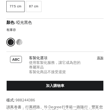
77.5 cm
87 cm
顏色:
啞光黑色
有庫存
客製化選項
添加
使用客製化服務，讓它成為您的
專屬單品
客製化商品不接受退貨
加入購物車
樣式:
988244386
讀萬卷書，行萬裡路。19 Degree行李箱一路隨行，豐富您