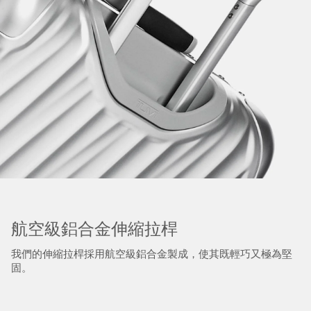
航空級鋁合金伸縮拉桿
我們的伸縮拉桿採用航空級鋁合金製成，使其既輕巧又極為堅
固。