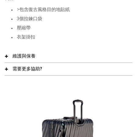
>包含復古風格目的地貼紙
3個拉鍊口袋
壓縮帶
衣架掛扣
維護與保養
需要更多協助?