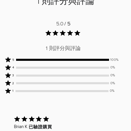
1 則評分與評論
5.0
/ 5
1 則評分與評論
100%
100%
5
位
0%
0%
4
評
位
0%
0%
3
論
評
位
0%
0%
2
者
論
評
位
0%
評
者
0%
1
論
評
位
為
評
者
論
評
5
為
評
者
論
顆
4
為
評
者
星
顆
3
已
為
評
星
顆
給
2
為
已驗證購買
Brian K
星
出
顆