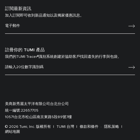
訂閲最新資訊
加入訂閱即可收到新品通知以及獨家優惠訊息。
註冊你的 TUMI 產品
我們的TUMI Tracer®識别系統創建於協助客戶找回遺失的行李與包袋。
美商新秀麗太平洋有限公司台北分公司
統一編號:
22657705
10571台北市松山區南京東路5段89號7樓
© 2026 Tumi, Inc. 版權所有
TUMI 台灣
條款和條件
隱私策略
網站地圖