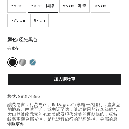
56 cm
56 cm - 國際
56 cm - 洲際
66 cm
77.5 cm
87 cm
顏色:
啞光黑色
有庫存
加入購物車
樣式:
988174386
讀萬卷書，行萬裡路。19 Degree行李箱一路隨行，豐富您
的旅程。由遠至近，或由近至遠，這款耐用的行李箱結合
大自然液態元素的流線美感及現代建築的硬朗線條，獨特
紋路更顯金屬光澤，是您短程旅行的理想選擇。金屬的磨
損，無論是劃痕、刮擦或輕微凹陷，都是旅行中不可避免
瀏覧更多