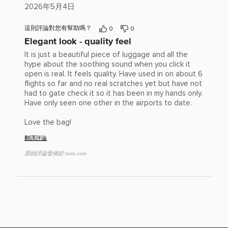
1
評
2026年5月4日
星
顆
分：
星
5(滿
這則評論對您有幫助嗎？
0
0
分
Elegant look - quality feel
為
5)
It is just a beautiful piece of luggage and all the
hype about the soothing sound when you click it
open is real. It feels quality. Have used in on about 6
flights so far and no real scratches yet but have not
had to gate check it so it has been in my hands only.
Have only seen one other in the airports to date.
Love the bag!
翻譯評論
原始評論發佈於 tumi.com