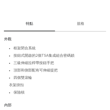
的印跡，19 Degree行李箱正是您帶著行走天涯的伙伴。行
李箱不含衣架，需另行購買(#0052)。
這款行李箱在收貨時需簽名確認收貨。
特點
規格
外觀
框架閉合系統
按鈕式開啟的2個TSA集成組合密碼鎖
三級伸縮拉桿帶按鈕手把
頂部和側部配有可伸縮提把
四個雙滾輪
衣架掛扣
保險槓
內部