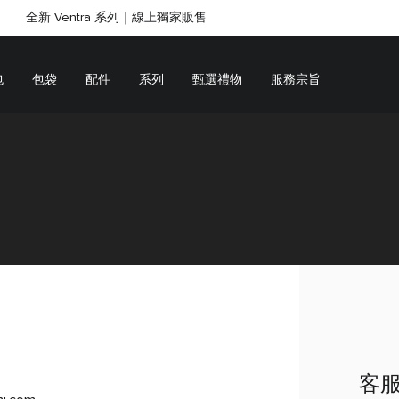
全新 Ventra 系列｜線上獨家販售
SHOP GIFTS
SHOP GIFTS
包
包袋
配件
系列
甄選禮物
服務宗旨
客