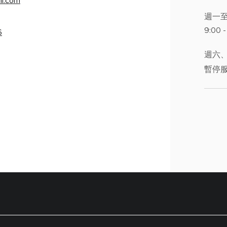
mi.com
週一
9:00 -
6
週六
暫停服