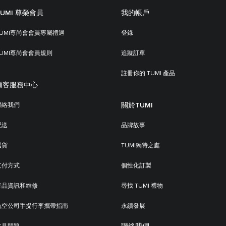
TUMI 尊榮會員
我的帳戶
TUMI尊尚會會員專屬禮遇
登錄
TUMI尊尚會會員規則
追蹤訂單
註冊你的 TUMI 產品
顧客服務中心
關於TUMI
聯絡我們
配送
品牌故事
退貨
TUMI獨特之處
支付方式
個性化訂製
產品資訊和維修
尋找 TUMI 禮物
航空公司手提行李攜帶指南
永續發展