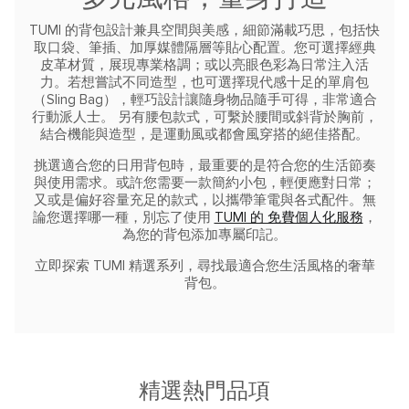
TUMI 的背包設計兼具空間與美感，細節滿載巧思，包括快
取口袋、筆插、加厚媒體隔層等貼心配置。您可選擇經典
皮革材質，展現專業格調；或以亮眼色彩為日常注入活
力。若想嘗試不同造型，也可選擇現代感十足的單肩包
（Sling Bag），輕巧設計讓隨身物品隨手可得，非常適合
行動派人士。
另有腰包款式，可繫於腰間或斜背於胸前，
結合機能與造型，是運動風或都會風穿搭的絕佳搭配。
挑選適合您的日用背包時，最重要的是符合您的生活節奏
與使用需求。或許您需要一款簡約小包，輕便應對日常；
又或是偏好容量充足的款式，以攜帶筆電與各式配件。無
論您選擇哪一種，別忘了使用
TUMI 的 免費個人化服務
，
為您的背包添加專屬印記。
立即探索 TUMI 精選系列，尋找最適合您生活風格的奢華
背包。
精選熱門品項