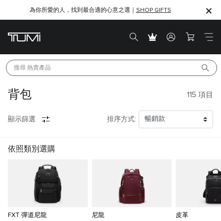
為你所愛的人，找到最合適的心意之選｜
SHOP GIFTS
SHOP GIFTS
搜尋 
熱賣產品
背包
115
項目
顯示篩選
排序方式:
依照類別選購
FXT 彈道尼龍
尼龍
皮革