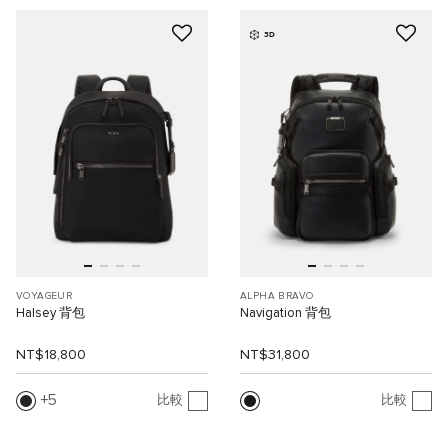
3D
VOYAGEUR
ALPHA BRAVO
Halsey 背包
Navigation 背包
NT$18,800
NT$31,800
5
比較
比較