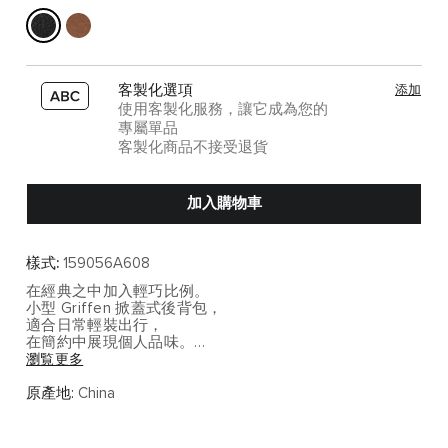
客製化選項
添加
使用客製化服務，讓它成為您的
專屬單品
客製化商品不接受退貨
加入購物車
樣式:
159056A608
在經典之中加入輕巧比例。
小型 Griffen 掀蓋式後背包，
適合日常輕裝出行，
在簡約中展現個人品味。
瀏覧更多
主要機能特色
• 小巧尺寸，適合日常隨行
原產地:
China
• 全皮革材質，展現細膩質感
• 掀蓋設計兼顧造型與安全
• 輕便結構，長時間背負依然舒適