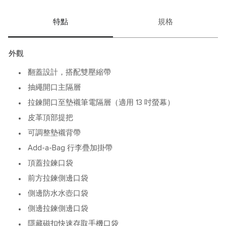
Harrison 系列為生活留下一份精緻選擇。
特點
規格
外觀
翻蓋設計，搭配雙壓縮帶
抽繩開口主隔層
拉鍊開口至墊襯筆電隔層（適用 13 吋螢幕）
皮革頂部提把
可調整墊襯背帶
Add-a-Bag 行李疊加掛帶
頂蓋拉鍊口袋
前方拉鍊側邊口袋
側邊防水水壺口袋
側邊拉鍊側邊口袋
隱藏磁扣快速存取手機口袋