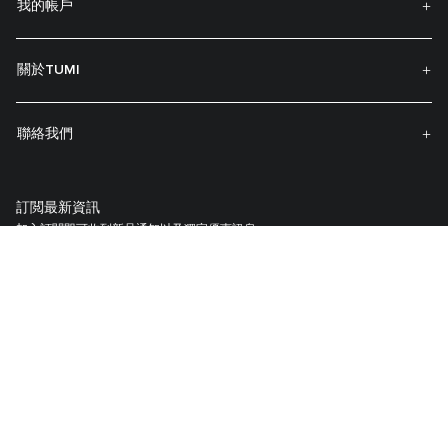
我的帳戶
關於TUMI
聯絡我們
訂閲最新資訊
加入訂閱即可收到新品通知以及獨家優惠訊息。
註冊你的 TUMI 產品
我們的TUMI Tracer®識别系統創建於協助客戶找回遺失的行李與包袋。