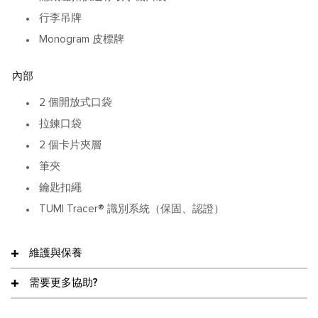
行李吊牌
Monogram 皮標牌
內部
2 個開放式口袋
拉鍊口袋
2 個卡片夾層
筆夾
鑰匙扣繩
TUMI Tracer® 識別系統（保固、認證）
維護與保養
需要更多協助?