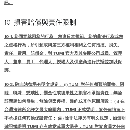
訊。
10. 損害賠償與責任限制
10-1. 您同意就因您的行為、您違反本規範、您的非法行為或您
之侵權行為，所引起或與第三方權利相關之任何指控、損失、
責任、費用、賠償金，對 TUMI 官方及其集團公司成員、管理
人、董事、員工、代理人、授權人及供應商進行抗辯並加以保
護。
10-2. 除非法律另有明文規定， (i) TUMI 對任何種類的間接、附
隨、特殊、懲戒性、罰金性或後果性之損害不承擔責任，無論
該問題如何發生，無論係因侵權、違約或其他原因所致； (ii) 在
台灣法律所允許之最大範圍內，TUMI 正式聲明，於任何情況下
不承擔任何其他保證責任； (iii) 除非法律另有明文規定，如無明
確證據證明 TUMI 存有故意或重大過失，TUMI 對於會員之任何