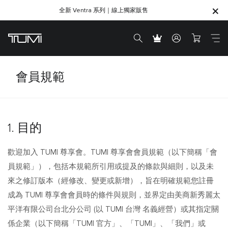
為你所愛的人，找到最合適的心意之選｜
全新 Ventra 系列｜線上獨家販售
SHOP GIFTS
SHOP GIFTS
會員規範
1. 目的
歡迎加入 TUMI 尊享會。TUMI 尊享會會員規範（以下簡稱「會
員規範」），包括本規範所引用或提及的條款與細則，以及未
來之修訂版本（經修改、變更或新增），旨在明確規範您註冊
成為 TUMI 尊享會會員時的條件與規則，並界定由美商新秀麗太
平洋有限公司台北分公司 (以 TUMI 台灣 名義經營）或其指定關
係企業（以下簡稱「TUMI 官方」、「TUMI」、「我們」或