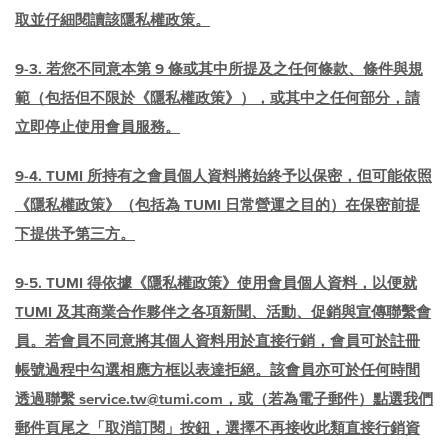
取並仔細閱讀該隱私權政策。
9-3. 若您不同意本第 9 條或其中所提及之任何條款、條件與規
範（包括但不限於《隱私權政策》），或其中之任何部分，請
立即停止使用會員服務。
9-4. TUMI 所持有之會員個人資料將始終予以保密，但可能依照
《隱私權政策》（包括為 TUMI 日常營運之目的）在保密前提
下提供予第三方。
9-5. TUMI 得依據《隱私權政策》使用會員個人資料，以便就
TUMI 及其商業合作夥伴之各項新聞、活動、促銷與宣傳聯繫會
員。若會員不同意將其個人資料用於直接行銷，會員可於註冊
帳號過程中勾選相應方框以表達拒絕。該會員亦可於任何時間
透過聯繫 service.tw@tumi.com，或（若為電子郵件）點選我們
郵件頁尾之「取消訂閱」按鈕，選擇不再接收此類直接行銷資