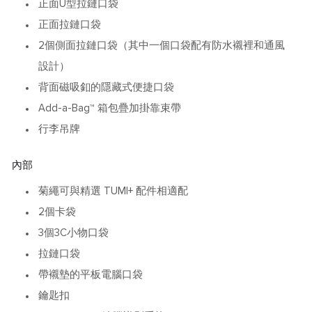
正面U型拉鏈口袋
正面拉鏈口袋
2個側面拉鏈口袋（其中一個口袋配有防水襯裡和通風
設計）
背面磁吸釦的隱藏式便捷口袋
Add-a-Bag™ 箱包疊加掛靠束帶
行李吊牌
內部
菊繩可與精選 TUMI+ 配件相適配
2個卡袋
3個3C小物口袋
拉鏈口袋
帶襯墊的平板電腦口袋
鑰匙扣