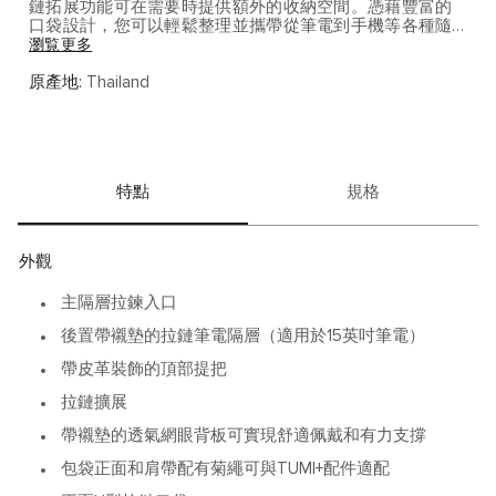
鏈拓展功能可在需要時提供額外的收納空間。憑藉豐富的
口袋設計，您可以輕鬆整理並攜帶從筆電到手機等各種隨
身物品，井井有條。背包內部和外部均配有可兼容TUMI+的
瀏覧更多
模組化配件的菊繩設計，進一步增強了包袋的功能性。
TUMI+配件需單獨購買。Alpha Bravo為您帶來耐用而精緻
原產地:
Thailand
的單品，可以陪伴您的辦公出行等多種場景。
環保系列
TUMI 不斷找尋方法減低對環境造成的影響，我們以再生物
特點
規格
料製造的環保系列，符合嚴格的耐用性標準，並延續品牌
的環保精神，讓您繼續與地球同行。
了解更多
。
外觀
主隔層拉鍊入口
後置帶襯墊的拉鏈筆電隔層（適用於15英吋筆電）
帶皮革裝飾的頂部提把
拉鏈擴展
帶襯墊的透氣網眼背板可實現舒適佩戴和有力支撐
包袋正面和肩帶配有菊繩可與TUMI+配件適配