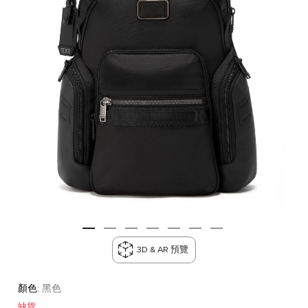
3D & AR 預覽
顏色:
黑色
缺貨