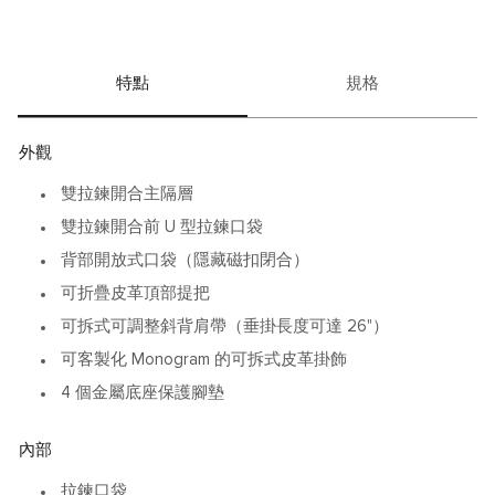
• 可調節背帶適配多種背法
• 多層口袋分類小物
• 精巧尺寸便於外出與通勤
• 皮革細節呈現質感格調
特點
規格
Voyageur 系列讓每一步都更顯輕盈而自信。
外觀
雙拉鍊開合主隔層
雙拉鍊開合前 U 型拉鍊口袋
背部開放式口袋（隱藏磁扣閉合）
可折疊皮革頂部提把
可拆式可調整斜背肩帶（垂掛長度可達 26"）
可客製化 Monogram 的可拆式皮革掛飾
4 個金屬底座保護腳墊
內部
拉鍊口袋