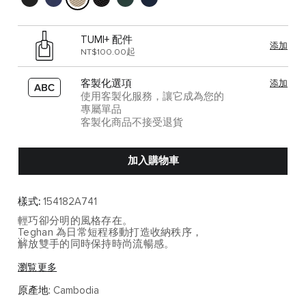
TUMI+ 配件
添加
NT$100.00起
客製化選項
添加
使用客製化服務，讓它成為您的
專屬單品
客製化商品不接受退貨
加入購物車
樣式:
154182A741
輕巧卻分明的風格存在。
Teghan 為日常短程移動打造收納秩序，
解放雙手的同時保持時尚流暢感。
讓日常收納擁有更優雅的呈現方式，
瀏覧更多
輕盈攜行也能賦予穿搭亮點。
原產地:
Cambodia
主要機能特色