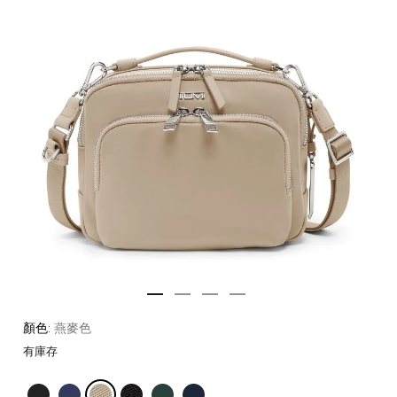
顏色:
燕麥色
有庫存