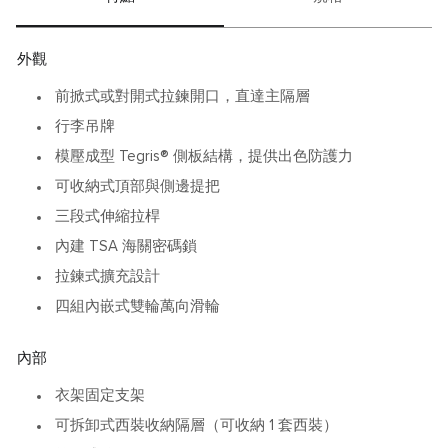
• 可擴充容量，對應不同旅程長度與裝載需求
• 迷彩視覺更具辨識度，風格更鮮明
• 適合重視個人風格、又需要高機動的旅行者
外觀
前掀式或對開式拉鍊開口，直達主隔層
行李吊牌
模壓成型 Tegris® 側板結構，提供出色防護力
可收納式頂部與側邊提把
三段式伸縮拉桿
內建 TSA 海關密碼鎖
拉鍊式擴充設計
四組內嵌式雙輪萬向滑輪
內部
衣架固定支架
可拆卸式西裝收納隔層（可收納 1 套西裝）