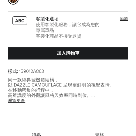
客製化選項
添加
使用客製化服務，讓它成為您的
專屬單品
客製化商品不接受退貨
加入購物車
樣式:
159012A863
同一款經典登機箱結構，
以 DAZZLE CAMOUFLAGE 呈現更鮮明的視覺表情。
在移動密集的行程中，
高辨識度的外觀讓風格與效率同時到位。
瀏覧更多
可擴充設計延續一致的收納邏輯，
讓旅途中面對行李變化時依然保持秩序，
不必為了裝載增加而打亂整體配置。
設計重點
• 同款結構，維持一致的操控與收納體驗
特點
規格