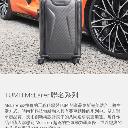
TUMI | McLaren聯名系列
McLaren麥拉倫的工程科學與TUMI的產品創新完美結合，將生
活方式、時尚和科技無縫融入具有賽車韌性的系列中。雙方對
卓越品質、技術創新與設計美學的共同追求表露無遺。每件作
品都讓人聯想到 McLaren 超跑的空氣動力學線條，並以經典的