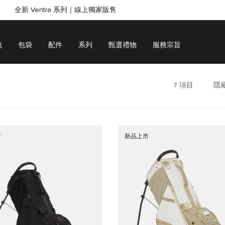
全新 Ventra 系列｜線上獨家販售
SHOP GIFTS
SHOP GIFTS
包
包袋
配件
系列
甄選禮物
服務宗旨
7
項目
隱
市
新品上市