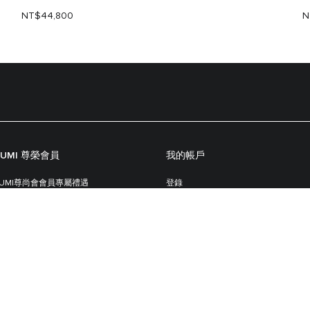
NT$44,800
N
TUMI 尊榮會員
我的帳戶
TUMI尊尚會會員專屬禮遇
登錄
TUMI尊尚會會員規則
追蹤訂單
註冊你的 TUMI 產品
顧客服務中心
關於TUMI
聯絡我們
配送
品牌故事