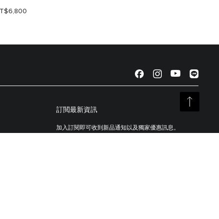
T$6,800
NT$14,
訂閲最新資訊
加入訂閱即可收到新品通知以及獨家優惠訊息。
註冊你的 TUMI 產品
我們的TUMI Tracer®識别系統創建於協助客戶找回遺失
的行李與包袋。