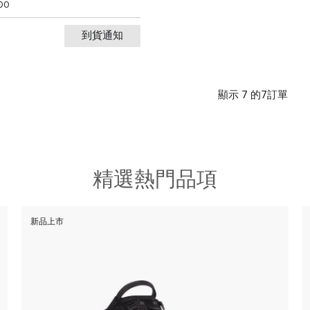
00
到貨通知
顯示 7 的7訂單
精選熱門品項
新品上市