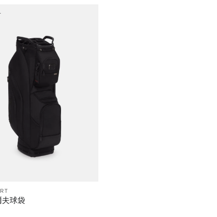
市
ORT
爾夫球袋