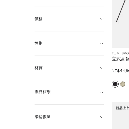
價格
性別
TUMI SP
立式高
材質
NT$44,8
產品類型
新品上
滾輪數量