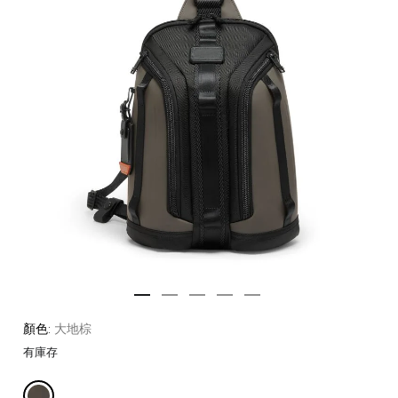
顏色:
大地棕
有庫存