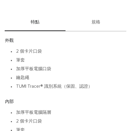
特點
規格
外觀
2 個卡片口袋
筆套
加厚平板電腦口袋
鑰匙繩
TUMI Tracer® 識別系統（保固、認證）
內部
加厚平板電腦隔層
2 個卡片口袋
筆套