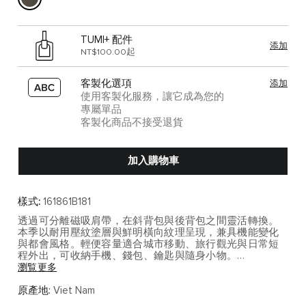
TUMI+ 配件
添加
NT$100.00起
客製化選項
添加
使用客製化服務，讓它成為您的
專屬單品
客製化商品不接受退貨
加入購物車
樣式:
161861B181
透過可分離磁吸肩帶，在斜背包與後背包之間靈活轉換。
本季以耐用壓紋塗層與鮮明橫向紋理呈現，兼具機能變化
與都會風格。輕便容量適合城市移動、旅行觀光與日常短
程外出，可收納手機、錢包、鑰匙與隨身小物。
瀏覧更多
Alpha Bravo 系列融合軍裝靈感與都會機能設計，為日常通
勤、商務移動與休閒旅行帶來俐落而具風格的選擇。
原產地:
Viet Nam