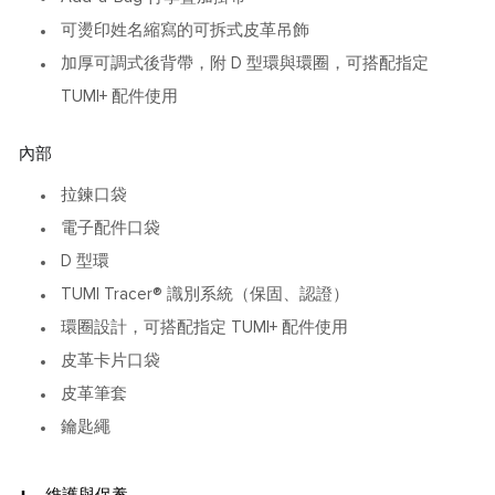
可燙印姓名縮寫的可拆式皮革吊飾
加厚可調式後背帶，附 D 型環與環圈，可搭配指定
TUMI+ 配件使用
內部
拉鍊口袋
電子配件口袋
D 型環
TUMI Tracer® 識別系統（保固、認證）
環圈設計，可搭配指定 TUMI+ 配件使用
皮革卡片口袋
皮革筆套
鑰匙繩