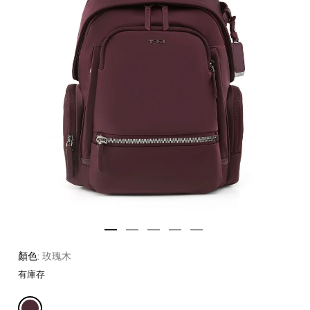
顏色:
玫瑰木
有庫存