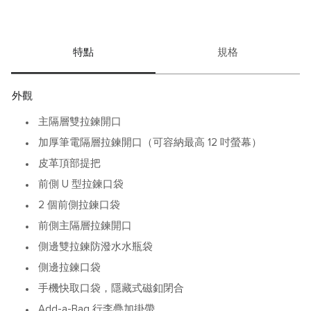
特點
規格
外觀
主隔層雙拉鍊開口
加厚筆電隔層拉鍊開口（可容納最高 12 吋螢幕）
皮革頂部提把
前側 U 型拉鍊口袋
2 個前側拉鍊口袋
前側主隔層拉鍊開口
側邊雙拉鍊防潑水水瓶袋
側邊拉鍊口袋
手機快取口袋，隱藏式磁釦閉合
Add-a-Bag 行李疊加掛帶