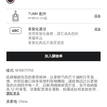
TUMI+ 配件
添加
NT$100.00起
客製化選項
添加
使用客製化服務，讓它成為您的
專屬單品
客製化商品不接受退貨
加入購物車
樣式:
1619871756
延續暢銷包型的實用精神，以更輕巧的尺寸減輕日常負
擔。外部拉鍊口袋保留便利取物機能，讓經典設計以更俐
落的比例陪伴每一天。以耐用織物材質打造，並可收納最
高 12 吋筆電。容量配置適合通勤、校園或短程差旅使用，
並可妥善收納筆電與日常工作配備。
瀏覧更多
Voyageur 系列以輕盈輪廓、細膩收納與都會女性風格為核
原產地:
China
心，展現日常通勤與旅行之間的優雅平衡。