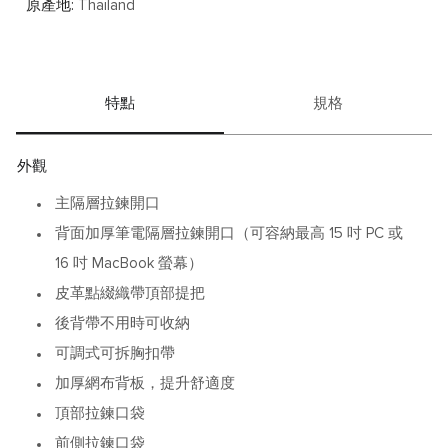
Alpha Bravo 系列融合軍裝靈感與都會機能設計，為日常通
原產地:
Thailand
勤、商務移動與休閒旅行帶來俐落而具風格的選擇。
特點
規格
外觀
主隔層拉鍊開口
背面加厚筆電隔層拉鍊開口（可容納最高 15 吋 PC 或
16 吋 MacBook 螢幕）
皮革點綴織帶頂部提把
後背帶不用時可收納
可調式可拆胸扣帶
加厚網布背板，提升舒適度
頂部拉鍊口袋
前側拉鍊口袋