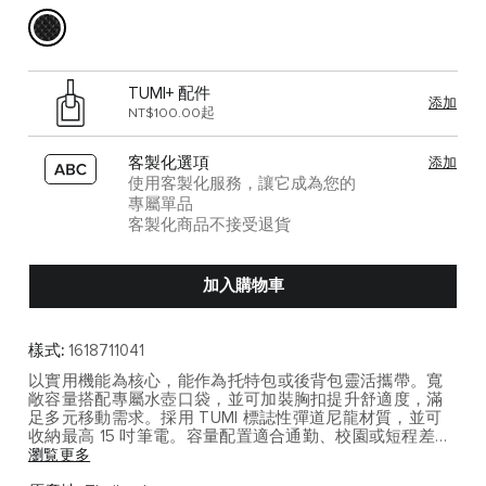
TUMI+ 配件
添加
NT$100.00起
客製化選項
添加
使用客製化服務，讓它成為您的
專屬單品
客製化商品不接受退貨
加入購物車
樣式:
1618711041
以實用機能為核心，能作為托特包或後背包靈活攜帶。寬
敞容量搭配專屬水壺口袋，並可加裝胸扣提升舒適度，滿
足多元移動需求。採用 TUMI 標誌性彈道尼龍材質，並可
收納最高 15 吋筆電。容量配置適合通勤、校園或短程差旅
使用，並可妥善收納筆電與日常工作配備。
瀏覧更多