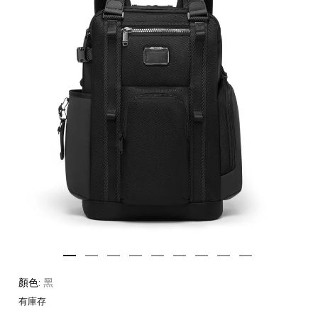
顏色:
黑
有庫存