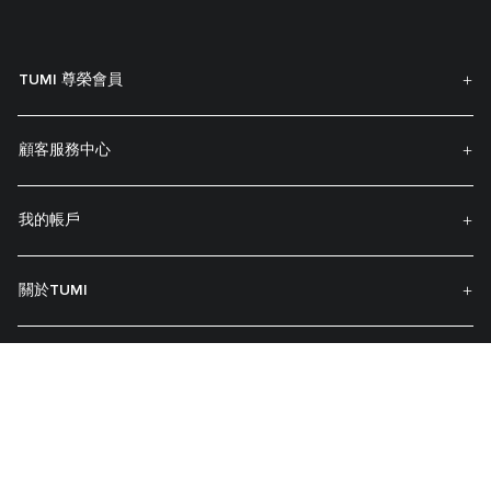
TUMI 尊榮會員
顧客服務中心
我的帳戶
關於TUMI
聯絡我們
訂閲最新資訊
加入訂閱即可收到新品通知以及獨家優惠訊息。