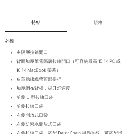
特點
規格
外觀
主隔層拉鍊開口
背面加厚筆電隔層拉鍊開口（可容納最高 15 吋 PC 或
16 吋 MacBook 螢幕）
皮革點綴織帶頂部提把
加厚網布背板，提升舒適度
前側 U 型拉鍊口袋
前側拉鍊口袋
右側開放式口袋
左側防潑水開放式口袋
左側拉鍊口袋，搭配 Daisy Chain 掛點系統，可搭配指