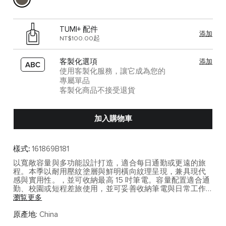
TUMI+ 配件
添加
NT$100.00起
客製化選項
添加
使用客製化服務，讓它成為您的
專屬單品
客製化商品不接受退貨
加入購物車
樣式:
161869B181
以寬敞容量與多功能設計打造，適合每日通勤或更遠的旅
程。本季以耐用壓紋塗層與鮮明橫向紋理呈現，兼具現代
感與實用性。，並可收納最高 15 吋筆電。容量配置適合通
勤、校園或短程差旅使用，並可妥善收納筆電與日常工作
配備。
瀏覧更多
Alpha Bravo 系列融合軍裝靈感與都會機能設計，為日常通
原產地:
China
勤、商務移動與休閒旅行帶來俐落而具風格的選擇。