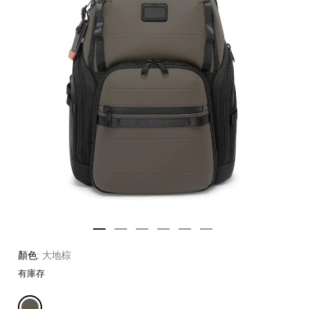
顏色:
大地棕
有庫存