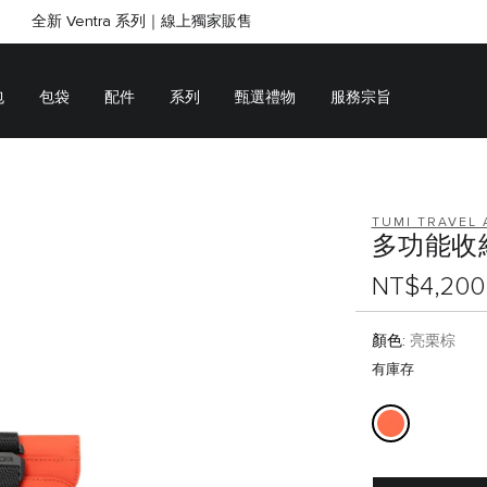
全新 Ventra 系列｜線上獨家販售
SHOP GIFTS
SHOP GIFTS
包
包袋
配件
系列
甄選禮物
服務宗旨
TUMI TRAVEL 
多功能收
NT$4,200
顏色:
亮栗棕
有庫存