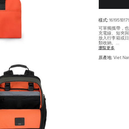
樣式:
161951B17
可單獨攜帶，
充電線、短夾
放入行李箱或
類收納。
瀏覧更多
TUMI+ 系列
與旅途提供兼
原產地:
Viet Na