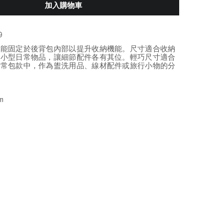
加入購物車
9
也能固定於後背包內部以提升收納機能。尺寸適合收納
與小型日常物品，讓細節配件各有其位。輕巧尺寸適合
日常包款中，作為盥洗用品、線材配件或旅行小物的分
延續 TUMI 對材質、機能與現代旅行美學的重視，為日常
具質感與效率的選擇。
m