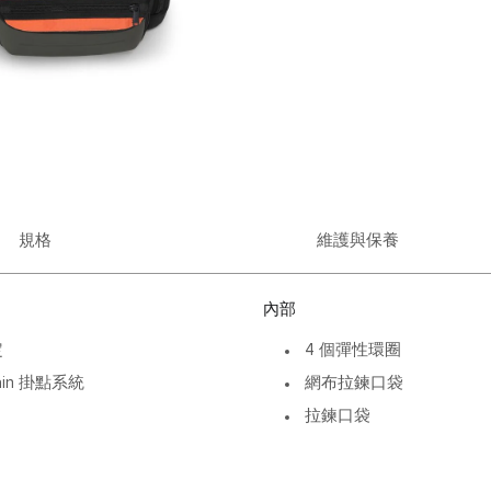
規格
維護與保養
內部
定
4 個彈性環圈
hain 掛點系統
網布拉鍊口袋
拉鍊口袋