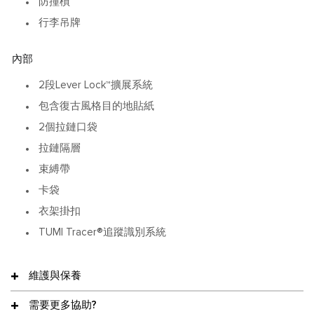
防撞槓
行李吊牌
內部
2段Lever Lock™擴展系統
包含復古風格目的地貼紙
2個拉鏈口袋
拉鏈隔層
束縛帶
卡袋
衣架掛扣
TUMI Tracer®追蹤識別系統
維護與保養
需要更多協助?