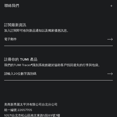
聯絡我們
訂閲最新資訊
加入訂閱即可收到新品通知以及獨家優惠訊息。
註冊你的 TUMI 產品
我們的TUMI Tracer®識别系統創建於協助客戶找回遺失的行李與包袋。
美商新秀麗太平洋有限公司台北分公司
統一編號:
22657705
10571台北市松山區南京東路5段89號7樓