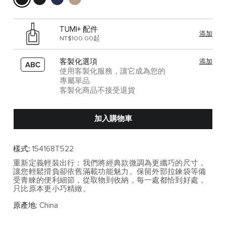
TUMI+ 配件
添加
NT$100.00起
客製化選項
添加
使用客製化服務，讓它成為您的
專屬單品
客製化商品不接受退貨
加入購物車
樣式:
154168T522
重新定義輕裝出行：我們將經典款微調為更纖巧的尺寸，
讓您輕鬆揹負卻依舊滿載功能魅力。保留外部拉鍊袋等備
受青睞的便利細節，從取物到收納，每一處都恰到好處，
只比原本更小巧精緻。
原產地:
China