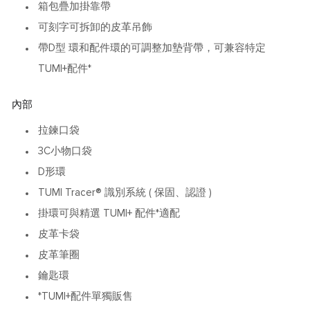
箱包疊加掛靠帶
可刻字可拆卸的皮革吊飾
帶D型 環和配件環的可調整加墊背帶，可兼容特定
TUMI+配件*
內部
拉鍊口袋
3C小物口袋
D形環
TUMI Tracer® 識別系統 ( 保固、認證 )
掛環可與精選 TUMI+ 配件*適配
皮革卡袋
皮革筆圈
鑰匙環
*TUMI+配件單獨販售