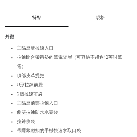
特點
規格
外觀
主隔層雙拉鍊入口
拉鍊開合帶襯墊的筆電隔層（可容納不超過12英吋筆
電）
頂部皮革提把
U形拉鍊前袋
2個拉鍊前袋
主隔層前部拉鍊入口
側雙拉鍊防水水壺袋
拉鍊側袋
帶隱藏磁扣的手機快速拿取口袋