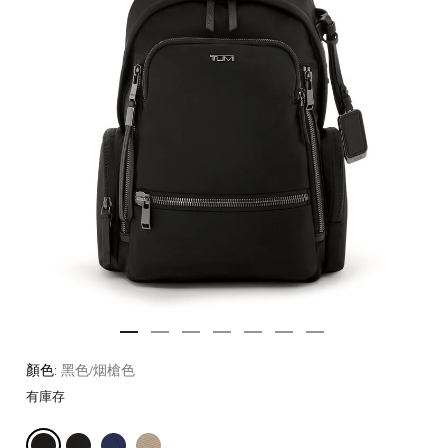
顏色:
黑色/烟槍色
有庫存