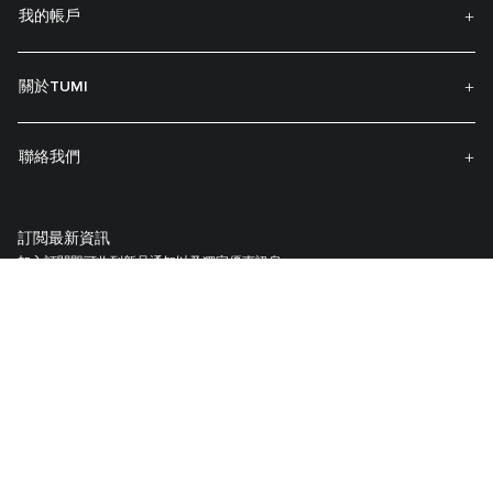
我的帳戶
關於TUMI
聯絡我們
訂閲最新資訊
加入訂閱即可收到新品通知以及獨家優惠訊息。
註冊你的 TUMI 產品
我們的TUMI Tracer®識别系統創建於協助客戶找回遺失的行李與包袋。