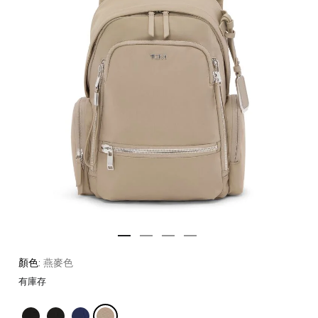
顏色:
燕麥色
有庫存