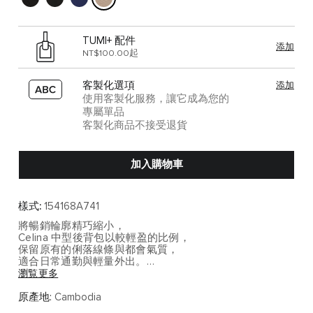
TUMI+ 配件
添加
NT$100.00起
客製化選項
添加
使用客製化服務，讓它成為您的
專屬單品
客製化商品不接受退貨
加入購物車
樣式:
154168A741
將暢銷輪廓精巧縮小，
Celina 中型後背包以較輕盈的比例，
保留原有的俐落線條與都會氣質，
適合日常通勤與輕量外出。
瀏覧更多
採用 95% Nylon + 5% Leather，
在耐用與質感之間取得良好平衡。
原產地:
Cambodia
主隔層與加厚收納區可放入約 12 吋筆電或平板，