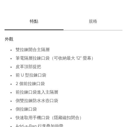
搭配外部多口袋與內部收納細節，
讓一天所需隨身物品都有條不紊。
主要機能特色
特點
規格
• 雙拉鍊主隔層設計，方便整理與檢視內容物
• 加厚收納區適合放入約 12 吋筆電或平板裝置
• 外部拉鍊口袋提供快速取用空間
• 內部拉鍊口袋、媒體口袋、皮革卡片口袋與筆環，提升收
外觀
納細緻度
• D-ring 與環扣可搭配指定 TUMI+ 配件（另售）
雙拉鍊開合主隔層
Voyageur 系列結合優雅與行動力，
筆電隔層拉鍊口袋（可收納最大 12" 螢幕）
讓你在移動中也保持從容步調。
皮革頂部提把
前 U 型拉鍊口袋
2 個前拉鍊口袋
前拉鍊口袋進入主隔層
側雙拉鍊防水水壺口袋
側拉鍊口袋
快速取用手機口袋（隱藏磁扣閉合）
Add-a-Bag 行李疊加掛帶