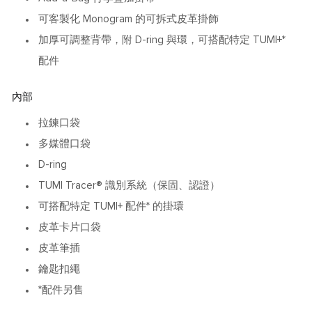
可客製化 Monogram 的可拆式皮革掛飾
加厚可調整背帶，附 D-ring 與環，可搭配特定 TUMI+*
配件
內部
拉鍊口袋
多媒體口袋
D-ring
TUMI Tracer® 識別系統（保固、認證）
可搭配特定 TUMI+ 配件* 的掛環
皮革卡片口袋
皮革筆插
鑰匙扣繩
*配件另售