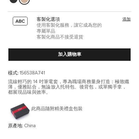
客製化選項
添加
使用客製化服務，讓它成為您的
專屬單品
客製化商品不接受退貨
加入購物車
樣式:
156538A741
流線輕巧的 14 吋筆電套，專為職場商務量身打造：極致纖
薄，優雅貼合，無論放入托特包、後背包，或單獨手拿，
都展現品味與效率。
此商品隨附精美禮盒包裝
原產地:
China