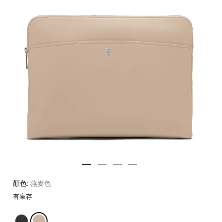
顏色:
燕麥色
有庫存