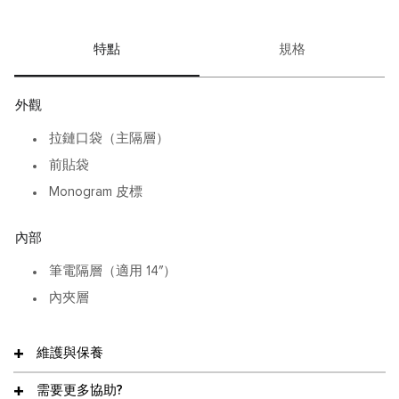
特點
規格
外觀
拉鏈口袋（主隔層）
前貼袋
Monogram 皮標
內部
筆電隔層（適用 14″）
內夾層
維護與保養
需要更多協助?