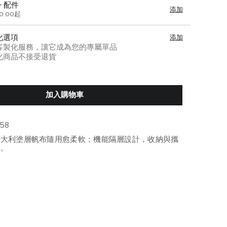
+ 配件
添加
00.00起
化選項
添加
客製化服務，讓它成為您的專屬單品
化商品不接受退貨
加入購物車
758
義大利塗層帆布隨用愈柔軟；機能隔層設計，收納與攜
擔。