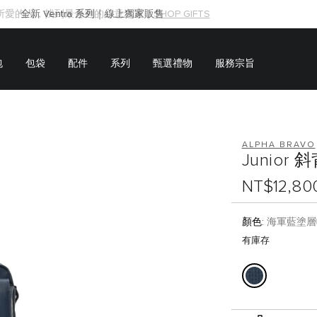
所愛的人，找到最合適的心意之選｜
SHOP GIFTS
SHOP GIFTS
包
包袋
配件
系列
甄選禮物
服務宗旨
ALPHA BRAVO
Junior 
NT$12,80
顏色:
海軍藍塗層
有庫存