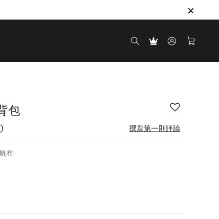
斜背包
0
撰寫第一則評論
帆布