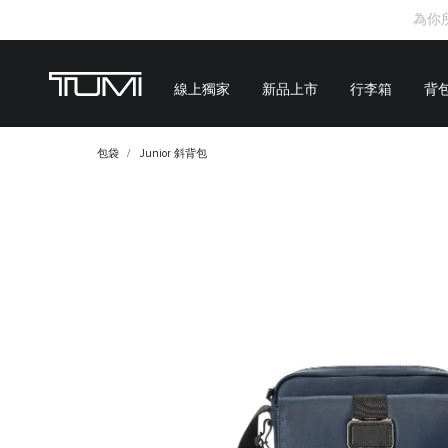
為你
線上獨家
新品上市
行李箱
背
包袋
Junior 斜背包