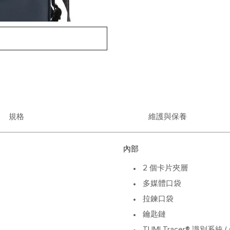
規格
維護與保養
內部
2 個卡片夾層
多媒體口袋
拉鍊口袋
鑰匙鏈
TUMI Tracer® 識別系統