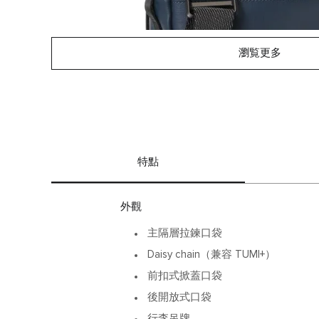
瀏覧更多
特點
外觀
主隔層拉鍊口袋
Daisy chain（兼容 TUMI+）
前扣式掀蓋口袋
後開放式口袋
行李吊牌