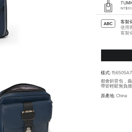
TUMI
NT$1
客製
使用
客製
樣式:
156505A
都會斜背包，
帶皆輕鬆無負
原產地:
China