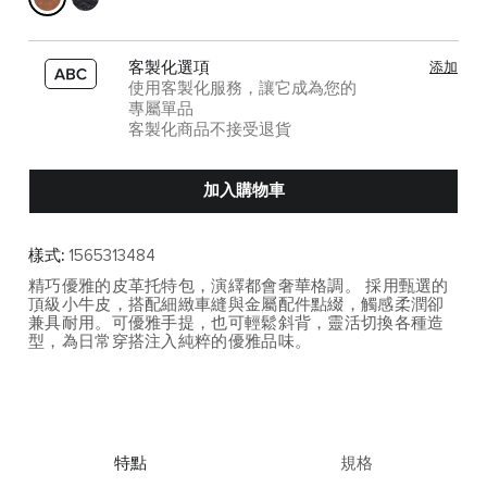
客製化選項
添加
使用客製化服務，讓它成為您的
專屬單品
客製化商品不接受退貨
加入購物車
樣式:
1565313484
精巧優雅的皮革托特包，演繹都會奢華格調。 採用甄選的
頂級小牛皮，搭配細緻車縫與金屬配件點綴，觸感柔潤卻
兼具耐用。可優雅手提，也可輕鬆斜背，靈活切換各種造
型，為日常穿搭注入純粹的優雅品味。
特點
規格