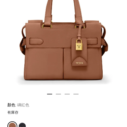
顏色:
磚紅色
有庫存