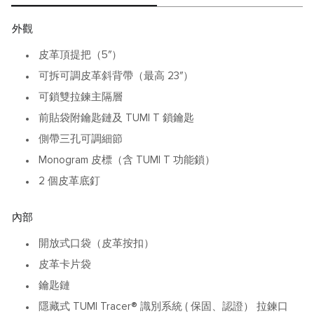
外觀
皮革頂提把（5″）
可拆可調皮革斜背帶（最高 23″）
可鎖雙拉鍊主隔層
前貼袋附鑰匙鏈及 TUMI T 鎖鑰匙
側帶三孔可調細節
Monogram 皮標（含 TUMI T 功能鎖）
2 個皮革底釘
內部
開放式口袋（皮革按扣）
皮革卡片袋
鑰匙鏈
隱藏式 TUMI Tracer® 識別系統 ( 保固、認證） 拉鍊口