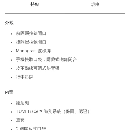
特點
規格
外觀
前隔層拉鍊開口
後隔層拉鍊開口
Monogram 皮標牌
手機快取口袋，隱藏式磁釦閉合
皮革點綴可調式斜背帶
行李吊牌
內部
鑰匙繩
TUMI Tracer® 識別系統（保固、認證）
筆套
2 個開放式口袋