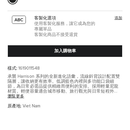
客製化選項
添加
使用客製化服務，讓它成為您的
專屬單品
客製化商品不接受退貨
加入購物車
樣式:
1619011548
承襲 Harrison 系列的全新進化語彙，流線斜背設計配置雙
隔層，讓收納更有效率。低調藍色內裡與多功能口袋細
節，為日常必需品提供精緻而便利的安排。採用輕量尼龍
材質。輕便容量適合城市移動、旅行觀光與日常短程外
出，可收納手機、錢包、鑰匙與隨身小物。
瀏覧更多
Harrison 系列以精緻材質與都會線條詮釋低調奢華，適合
原產地:
Viet Nam
在商務與日常之間展現成熟品味。