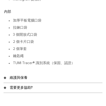
內部
加厚平板電腦口袋
拉鍊口袋
3 個開放式口袋
2 個卡片口袋
2 個筆套
鑰匙繩
TUMI Tracer® 識別系統（保固、認證）
維護與保養
需要更多協助?