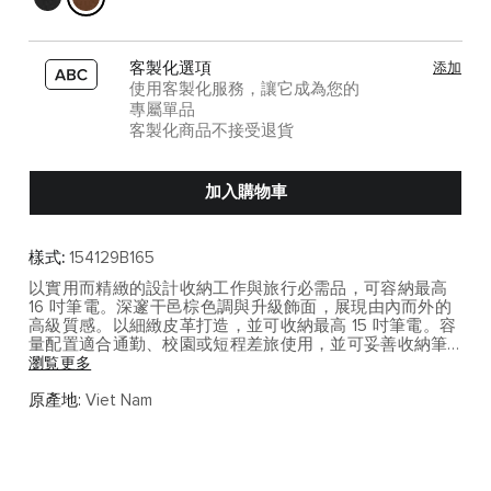
客製化選項
添加
使用客製化服務，讓它成為您的
專屬單品
客製化商品不接受退貨
加入購物車
樣式:
154129B165
以實用而精緻的設計收納工作與旅行必需品，可容納最高
16 吋筆電。深邃干邑棕色調與升級飾面，展現由內而外的
高級質感。以細緻皮革打造，並可收納最高 15 吋筆電。容
量配置適合通勤、校園或短程差旅使用，並可妥善收納筆
電與日常工作配備。
瀏覧更多
Harrison 系列以精緻材質與都會線條詮釋低調奢華，適合
原產地:
Viet Nam
在商務與日常之間展現成熟品味。