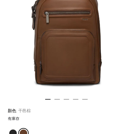
顏色:
干邑棕
有庫存