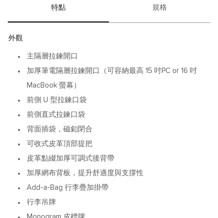
特點
規格
外觀
主隔層拉鍊開口
加厚筆電隔層拉鍊開口（可容納最高 15 吋PC or 16 吋
MacBook 螢幕）
前側 U 型拉鍊口袋
前側直式拉鍊口袋
背面插袋，磁釦閉合
可收式皮革頂部提把
皮革點綴加厚可調式後背帶
加厚網布背板，提升舒適度與支撐性
Add-a-Bag 行李疊加掛帶
行李吊牌
Monogram 皮標牌