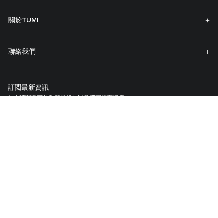
關於TUMI
聯絡我們
訂閲最新資訊
加入訂閱即可收到新品通知以及獨家優惠訊息。
註冊你的 TUMI 產品
我們的TUMI Tracer®識别系統創建於協助客戶找回遺失的行李與包袋。