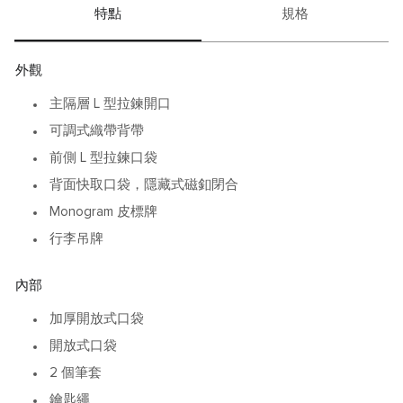
特點
規格
外觀
主隔層 L 型拉鍊開口
可調式織帶背帶
前側 L 型拉鍊口袋
背面快取口袋，隱藏式磁釦閉合
Monogram 皮標牌
行李吊牌
內部
加厚開放式口袋
開放式口袋
2 個筆套
鑰匙繩