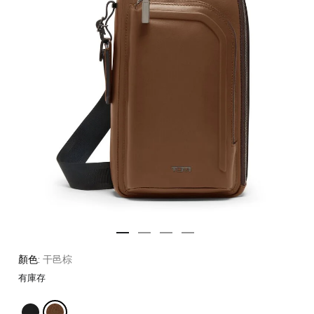
顏色:
干邑棕
有庫存