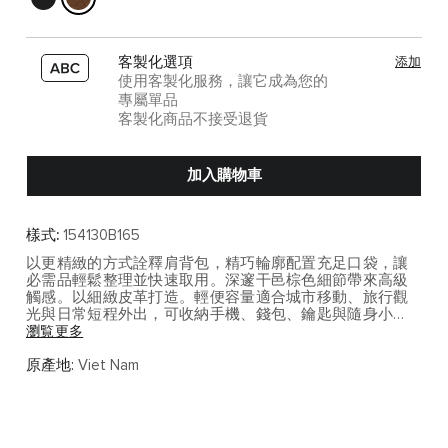
客製化選項
添加
使用客製化服務，讓它成為您的
專屬單品
客製化商品不接受退貨
加入購物車
樣式:
154130B165
以更精緻的方式詮釋肩背包，精巧輪廓配置充足口袋，讓
必需品輕鬆整理並快速取用。深邃干邑棕色細節帶來高級
觸感。以細緻皮革打造。輕便容量適合城市移動、旅行觀
光與日常短程外出，可收納手機、錢包、鑰匙與隨身小
物。
瀏覧更多
Harrison 系列以精緻材質與都會線條詮釋低調奢華，適合
原產地:
Viet Nam
在商務與日常之間展現成熟品味。