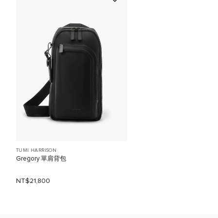
TUMI HARRISON
Gregory 單肩背包
NT$21,800