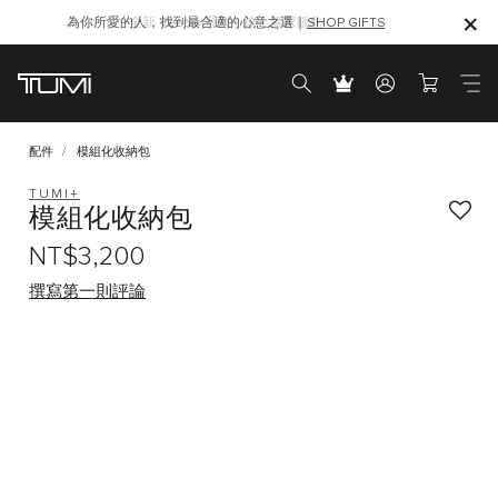
為你所愛的人，找到最合適的心意之選｜
全新 Ventra 系列｜線上獨家販售
SHOP GIFTS
SHOP GIFTS
配件
模組化收納包
TUMI+
模組化收納包
NT$3,200
撰寫第一則評論