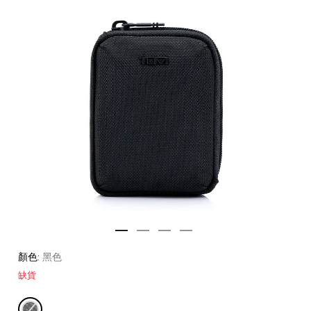
顏色:
黑色
缺貨