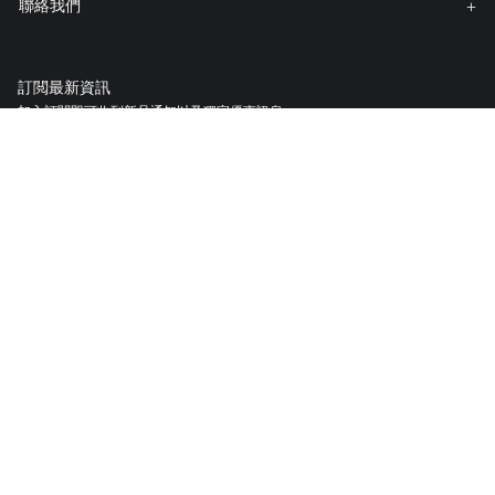
聯絡我們
訂閲最新資訊
加入訂閱即可收到新品通知以及獨家優惠訊息。
註冊你的 TUMI 產品
我們的TUMI Tracer®識别系統創建於協助客戶找回遺失的行李與包袋。
美商新秀麗太平洋有限公司台北分公司
統一編號:
22657705
10571台北市松山區南京東路5段89號7樓