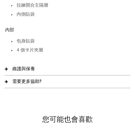
拉鍊開合主隔層
內側貼袋
內部
包身貼袋
4 個卡片夾層
維護與保養
需要更多協助?
您可能也會喜歡