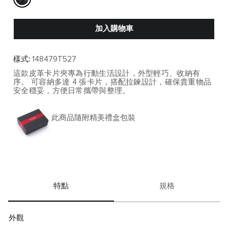
加入購物車
樣式:
148479T527
這款皮革卡片夾專為行動生活設計，外型輕巧、收納有
序。 可容納多達 4 張卡片，搭配拉鍊設計，確保貴重物品
安全穩妥，方便日常攜帶與整理。
此商品隨附精美禮盒包裝
特點
規格
外觀