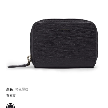
顏色:
黑色壓紋
有庫存