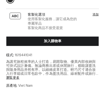
客製化選項
添加
使用客製化服務，讓它成為您的
專屬單品
客製化商品不接受退貨
加入購物車
樣式:
1619441041
為講究旅程效率的人士打造，易開取物、優異內部收納與
可掛式設計兼備。無論商務出差或休閒旅行，都能讓盥洗
與隨身用品井然有序。以細緻皮革打造。輕巧尺寸適合放
入行李箱或日常包款中，作為盥洗用品、線材配件或旅行
小物的分類收納。
瀏覧更多
Alpha 系列承襲 TUMI 經典商務旅行基因，以高機能配置與
原產地:
Viet Nam
耐用材質打造從容可靠的移動體驗。