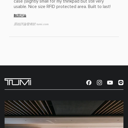
case (slightly small for my thinkpad but still very
usable. Nice size RFID protected area. Built to last!
翻譯評論
原始評論發佈於 tumi.com