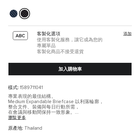
客製化選項
添加
使用客製化服務，讓它成為您的
專屬單品
客製化商品不接受退貨
加入購物車
樣式:
1589711041
專業表現的最佳結構。
Medium Expandable Briefcase 以利落輪廓，
整合文件、裝備與每日行動所需，
在會議與移動間保持一致形象。
瀏覧更多
擴充能力讓裝備能與日程同步成長，
永不失焦於核心任務。
原產地:
Thailand
主要機能特色