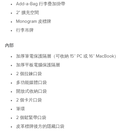
Add-a-Bag 行李疊加掛帶
2" 擴充空間
Monogram 皮標牌
行李吊牌
內部
加厚筆電保護隔層（可收納 15” PC 或 16” MacBook）
加厚平板電腦保護隔層
2 個拉鍊口袋
多功能媒體口袋
開放式收納口袋
2 個卡片口袋
筆環
2 個鬆緊帶口袋
皮革標牌後方的隱藏口袋