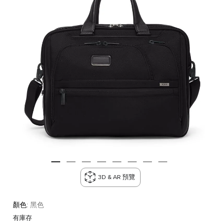
3D & AR 預覽
顏色:
黑色
有庫存