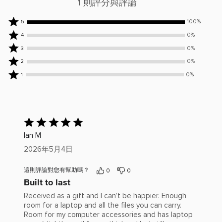
1 則評分與評論
100%
100%
5
位
0%
0%
4
評
位
0%
0%
3
論
評
位
0%
0%
2
者
論
評
位
0%
評
者
0%
1
論
評
位
為
評
者
論
評
5
為
評
者
論
顆
4
為
評
者
星
顆
3
已
為
評
星
顆
給
2
為
Ian M
星
出
顆
1
評
2026年5月4日
星
顆
分：
星
5(滿
這則評論對您有幫助嗎？
0
0
分
Built to last
為
5)
Received as a gift and I can’t be happier. Enough
room for a laptop and all the files you can carry.
Room for my computer accessories and has laptop