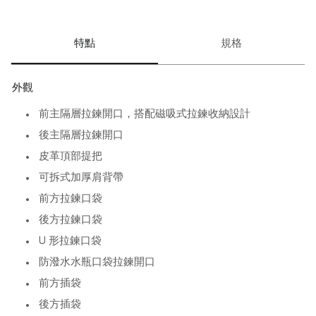
• 15 吋筆電獨立緩衝隔層
• 內部分層保持資料與工具整潔
• 可擴充設計提升承載彈性
特點
規格
• 防磨結構延展使用壽命
• Add-a-Bag 行李疊加掛帶
ALPHA 系列建立專業節奏，
外觀
讓訊息與形象始終清晰。
前主隔層拉鍊開口，搭配磁吸式拉鍊收納設計
後主隔層拉鍊開口
皮革頂部提把
可拆式加厚肩背帶
前方拉鍊口袋
後方拉鍊口袋
U 形拉鍊口袋
防潑水水瓶口袋拉鍊開口
前方插袋
後方插袋