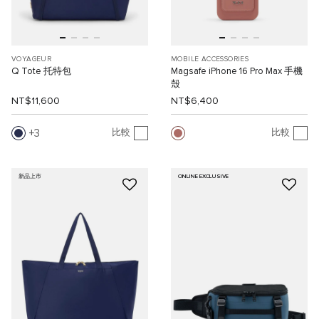
VOYAGEUR
MOBILE ACCESSORIES
Q Tote 托特包
Magsafe iPhone 16 Pro Max 手機
殼
NT$11,600
NT$6,400
3
比較
比較
新品上市
ONLINE EXCLUSIVE