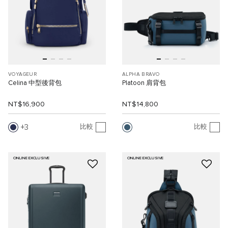
VOYAGEUR
ALPHA BRAVO
Celina 中型後背包
Platoon 肩背包
NT$16,900
NT$14,800
3
比較
比較
ONLINE EXCLUSIVE
ONLINE EXCLUSIVE