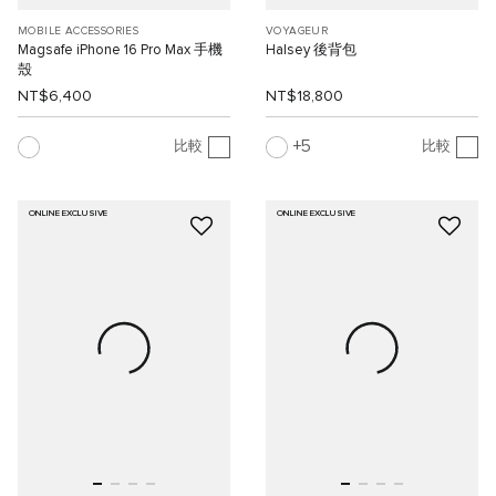
MOBILE ACCESSORIES
VOYAGEUR
Magsafe iPhone 16 Pro Max 手機
Halsey 後背包
殼
NT$6,400
NT$18,800
5
比較
比較
ONLINE EXCLUSIVE
ONLINE EXCLUSIVE