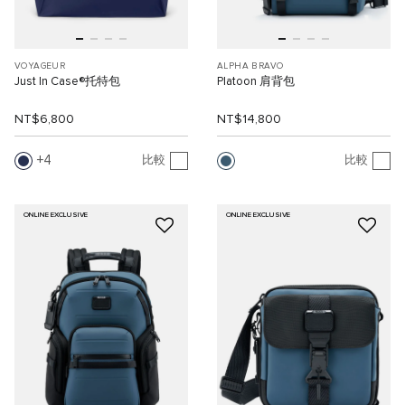
VOYAGEUR
ALPHA BRAVO
Just In Case®托特包
Platoon 肩背包
NT$6,800
NT$14,800
4
比較
比較
ONLINE EXCLUSIVE
ONLINE EXCLUSIVE