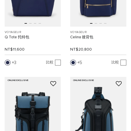
VOYAGEUR
VOYAGEUR
Q Tote 托特包
Celina 後背包
NT$11,600
NT$20,800
3
5
比較
比較
ONLINE EXCLUSIVE
ONLINE EXCLUSIVE