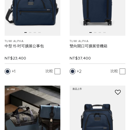
TUMI ALPHA
TUMI ALPHA
中型 15 吋可擴展公事包
雙向開口可擴展登機箱
NT$23,400
NT$37,400
1
2
比較
比較
新品上市
線上獨家