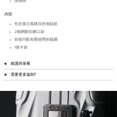
保險槓
內部
包含復古風格目的地貼紙
2個網眼拉鍊口袋
前後均配有壓縮帶的隔層
1個卡袋
維護與保養
需要更多協助?