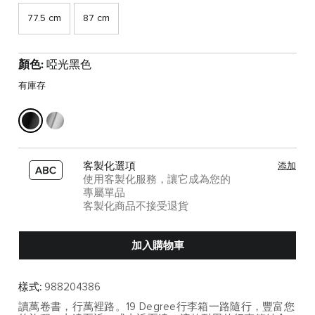
77.5 cm
87 cm
顏色:
啞光黑色
有庫存
客製化選項
添加
使用客製化服務，讓它成為您的
專屬單品
客製化商品不接受退貨
加入購物車
樣式:
988204386
讀萬卷書，行萬裡路。19 Degree行李箱一路隨行，豐富您