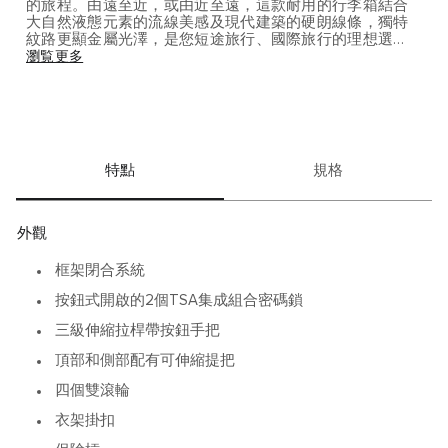
的旅程。由遠至近，或由近至遠，這款耐用的行李箱結合
大自然液態元素的流線美感及現代建築的硬朗線條，獨特
紋路更顯金屬光澤，是您短途旅行、國際旅行的理想選
擇。此款箱包不含衣架，需另行購買(#0052)。 金屬的磨
瀏覧更多
損，無論是劃痕、刮擦亦或輕微的凹陷，都是旅行中不可
避免的印跡，帶著行走天涯的驕傲。為了進一步增加您旅
行箱包的獨特魅力，我們隨箱包附贈了各種復古風格的裝
飾貼紙。 此款箱包在收貨時需簽名交付。
特點
規格
外觀
框架閉合系統
按鈕式開啟的2個TSA集成組合密碼鎖
三級伸縮拉桿帶按鈕手把
頂部和側部配有可伸縮提把
四個雙滾輪
衣架掛扣