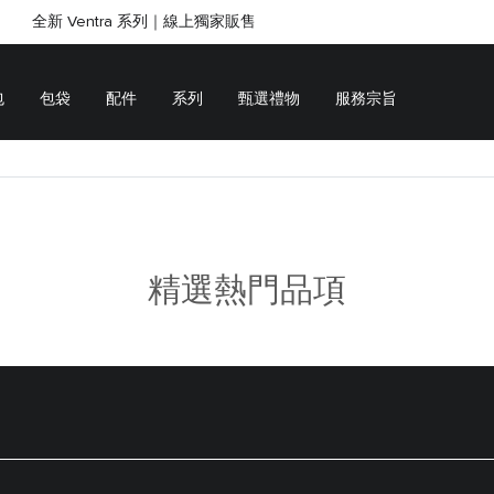
全新 Ventra 系列｜線上獨家販售
SHOP GIFTS
SHOP GIFTS
包
包袋
配件
系列
甄選禮物
服務宗旨
精選熱門品項