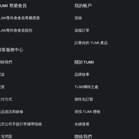
TUMI 尊榮會員
我的帳戶
TUMI尊尚會會員專屬禮遇
登錄
TUMI尊尚會會員規則
追蹤訂單
註冊你的 TUMI 產品
顧客服務中心
關於TUMI
聯絡我們
配送
品牌故事
退貨
TUMI獨特之處
支付方式
個性化訂製
產品資訊和維修
尋找 TUMI 禮物
航空公司手提行李攜帶指南
永續發展
聯絡我們
常見問題