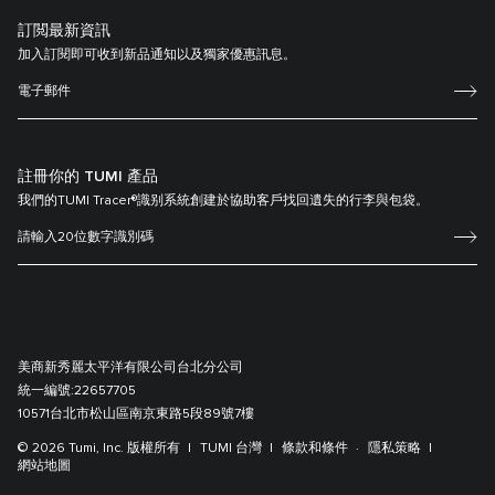
訂閲最新資訊
加入訂閱即可收到新品通知以及獨家優惠訊息。
註冊你的 TUMI 產品
我們的TUMI Tracer®識别系統創建於協助客戶找回遺失的行李與包袋。
美商新秀麗太平洋有限公司台北分公司
統一編號:
22657705
10571台北市松山區南京東路5段89號7樓
© 2026 Tumi, Inc. 版權所有
TUMI 台灣
條款和條件
隱私策略
網站地圖