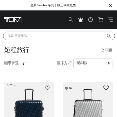
全新 Ventra 系列｜線上獨家販售
SHOP GIFTS
SHOP GIFTS
搜尋 
熱賣產品
短程旅行
2
項目
顯示篩選
排序方式:
RECYCLED
3D