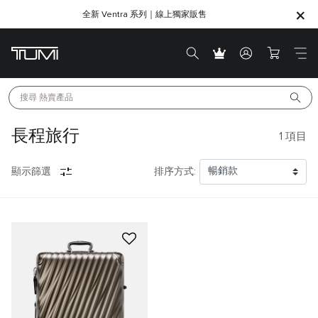
全新 Ventra 系列｜線上獨家販售
SHOP GIFTS
SHOP GIFTS
搜尋 
熱賣產品
長程旅行
1
項目
顯示篩選
排序方式: