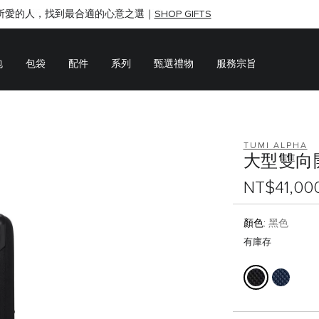
所愛的人，找到最合適的心意之選｜
SHOP GIFTS
SHOP GIFTS
包
包袋
配件
系列
甄選禮物
服務宗旨
TUMI ALPHA
大型雙向
NT$41,00
顏色:
黑色
有庫存