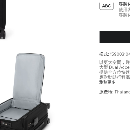
客製
使用
客製
樣式:
159003104
以更大空間，
大型 Dual Acc
提供全方位快
應對動態行程
瀏覧更多
全方位保護細
兼具機能性與
原產地:
Thailan
主要機能特色
• 可擴充容量
• 前開直達主層
• 強化外角防
• 靜音四輪滑
• TSA 認證安