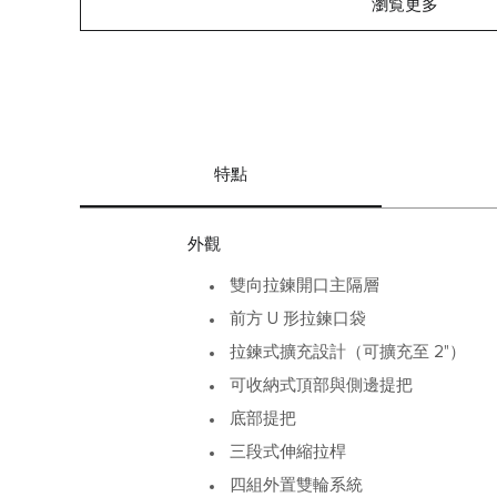
瀏覧更多
特點
外觀
雙向拉鍊開口主隔層
前方 U 形拉鍊口袋
拉鍊式擴充設計（可擴充至 2"）
可收納式頂部與側邊提把
底部提把
三段式伸縮拉桿
四組外置雙輪系統