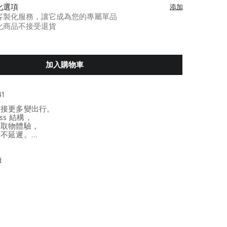
化選項
添加
客製化服務，讓它成為您的專屬單品
化商品不接受退貨
加入購物車
1
迎接更多變出行。
ess 結構，
速取物體驗，
毫不延遲。
節同步升級，
行動信任感。
d
應對超載需求
 — 效率倍增
護與底部穩固設計
行提升流暢性
全鎖