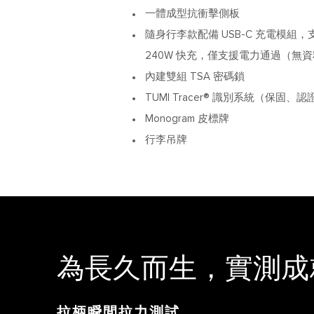
一體成型抗衝擊側板
隨身行李款配備 USB-C 充電模組，支援
240W 快充，僅支援電力通過（無
內建雙組 TSA 密碼鎖
TUMI Tracer® 識別系統（保固、認
Monogram 皮標牌
行李吊牌
為長久而生，
實測成
拉柄瞬間拉力測試