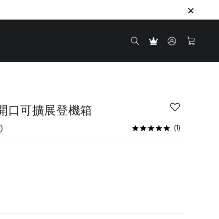
開口可擴展登機箱
0
(1)