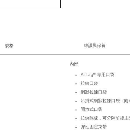
規格
維護與保養
內部
AirTag® 專用口袋
拉鍊口袋
網狀拉鍊口袋
吊掛式網狀拉鍊口袋（附可
開放式口袋
拉鍊隔板，可分隔前後主
彈性固定束帶