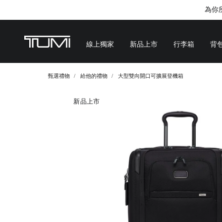
為你
線上獨家
新品上市
行李箱
背
甄選禮物
給他的禮物
大型雙向開口可擴展登機箱
新品上市