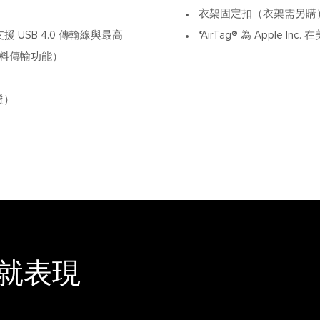
衣架固定扣（衣架需另購
 USB 4.0 傳輸線與最高
*AirTag® 為 Apple 
資料傳輸功能）
證）
就表現