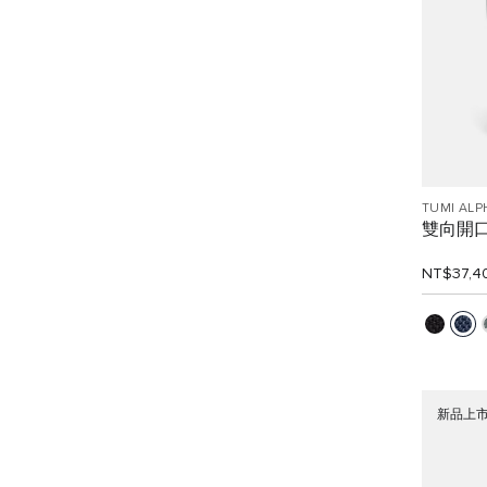
TUMI ALP
雙向開
NT$37,4
新品上