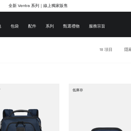
所愛的人，找到最合適的心意之選｜
全新 Ventra 系列｜線上獨家販售
SHOP GIFTS
SHOP GIFTS
包
包袋
配件
系列
甄選禮物
服務宗旨
18
項目
隱
市
低庫存