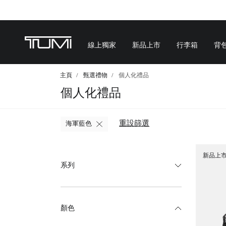
為你
線上獨家
新品上市
行李箱
背
主頁
甄選禮物
個人化禮品
個人化禮品
重設篩選
海軍藍色
新品上
系列
顏色