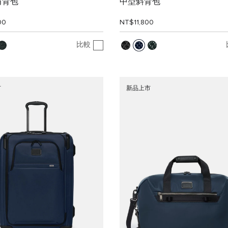
肩背包
中型斜背包
00
NT$11,800
比較
市
新品上市