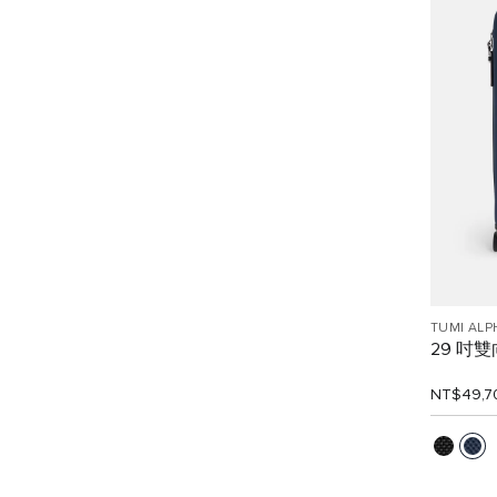
TUMI ALP
29 吋
NT$49,7