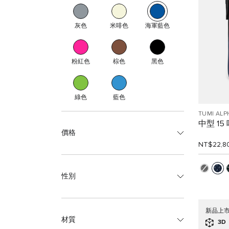
灰色
米啡色
海軍藍色
粉紅色
棕色
黑色
綠色
藍色
TUMI ALP
中型 1
價格
NT$22,8
性別
新品上
材質
3D