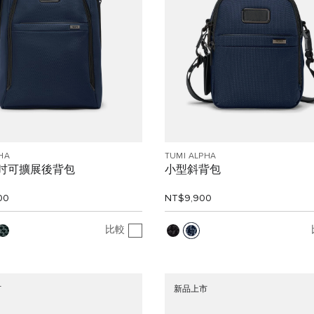
HA
TUMI ALPHA
5 吋可擴展後背包
小型斜背包
00
NT$9,900
比較
市
新品上市