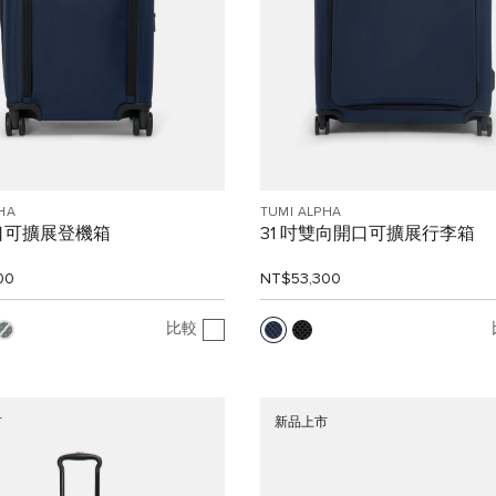
HA
TUMI ALPHA
口可擴展登機箱
31 吋雙向開口可擴展行李箱
00
NT$53,300
比較
市
新品上市