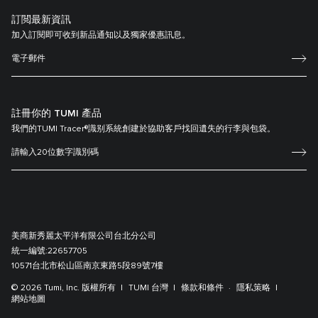
訂閲最新資訊
加入訂閱即可收到新品通知以及獨家優惠訊息。
註冊你的 TUMI 產品
我們的TUMI Tracer®識别系統創建於協助客戶找回遺失的行李與包袋。
美商新秀麗太平洋有限公司台北分公司
統一編號:
22657705
10571台北市松山區南京東路5段89號7樓
© 2026 Tumi, Inc. 版權所有
TUMI 台灣
條款和條件
隱私策略
網站地圖