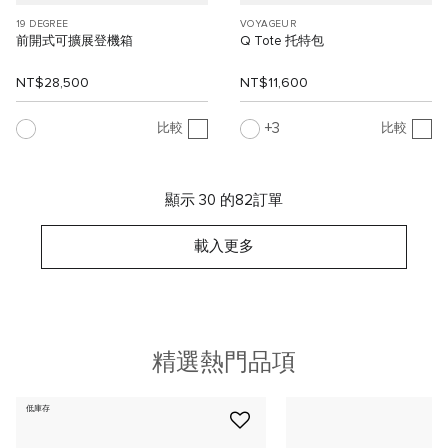
19 DEGREE
VOYAGEUR
前開式可擴展登機箱
Q Tote 托特包
NT$28,500
NT$11,600
3
比較
比較
顯示 30 的82訂單
載入更多
精選熱門品項
低庫存