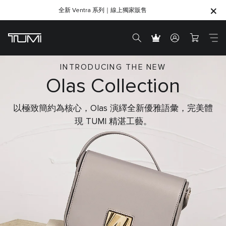
全新 Ventra 系列｜線上獨家販售
SHOP GIFTS
SHOP GIFTS
INTRODUCING THE NEW
Olas Collection
以極致簡約為核心，Olas 演繹全新優雅語彙，完美體
現 TUMI 精湛工藝。