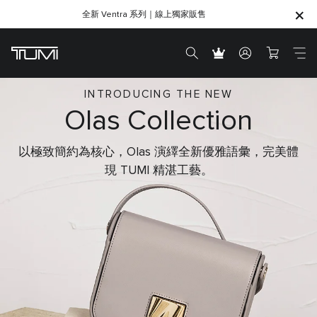
全新 Ventra 系列｜線上獨家販售
SHOP GIFTS
SHOP GIFTS
INTRODUCING THE NEW
Olas Collection
以極致簡約為核心，Olas 演繹全新優雅語彙，完美體
現 TUMI 精湛工藝。