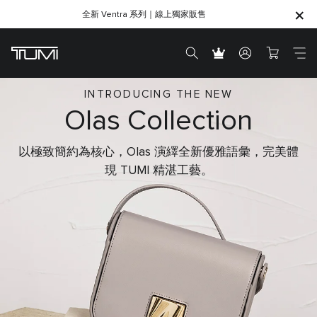
全新 Ventra 系列｜線上獨家販售
SHOP GIFTS
SHOP GIFTS
INTRODUCING THE NEW
Olas Collection
以極致簡約為核心，Olas 演繹全新優雅語彙，完美體
現 TUMI 精湛工藝。