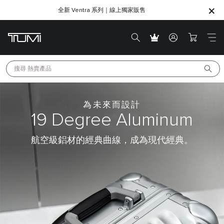
全新 Ventra 系列｜線上獨家販售
SHOP GIFTS
SHOP GIFTS
搜尋 
熱賣產品
為未來而設計
19 Degree
Aluminum
航空級鋁材的經典曲線，成為現代經典。