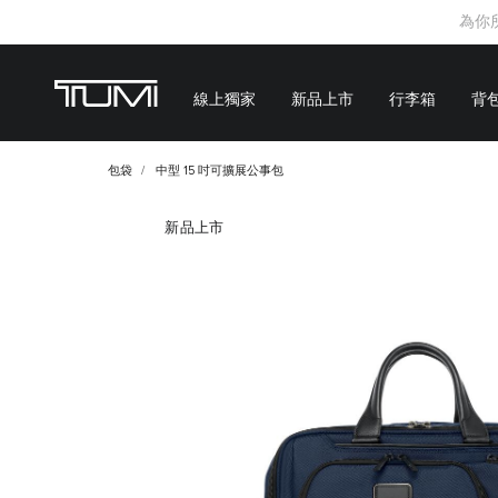
為你
線上獨家
新品上市
行李箱
背
包袋
中型 15 吋可擴展公事包
新品上市