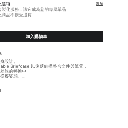
化選項
添加
客製化服務，讓它成為您的專屬單品
化商品不接受退貨
加入購物車
96
量身設計。
andable Briefcase 以俐落結構整合文件與筆電，
與差旅的轉換中
與從容姿態。
發成熟專業感，
動代表。
d
獨立緩衝保護
持資料秩序
提升裝載彈性
長使用壽命
 疊加掛帶