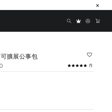
 吋可擴展公事包
0
(1)