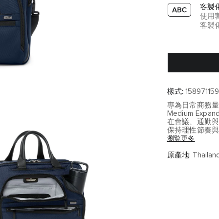
客製
使用
客製
樣式:
15897115
專為日常商務
Medium Exp
在會議、通勤
保持理性節奏
瀏覧更多
NAVY 色調散
是可信任的行
原產地:
Thailan
主要機能特色
• 15 吋筆電
• 分層設計維
• 擴充主隔層
• 耐磨外層延
• Add-a-Bag