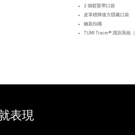
2 個鬆緊帶口袋
皮革標牌後方隱藏口袋
鑰匙扣繩
TUMI Tracer® 識別
就表現