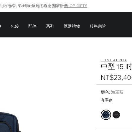
所愛的人，找到最合適的心意之選｜
SHOP GIFTS
SHOP GIFTS
包
包袋
配件
系列
甄選禮物
服務宗旨
TUMI ALPHA
中型 15
NT$23,40
顏色:
海軍藍
有庫存