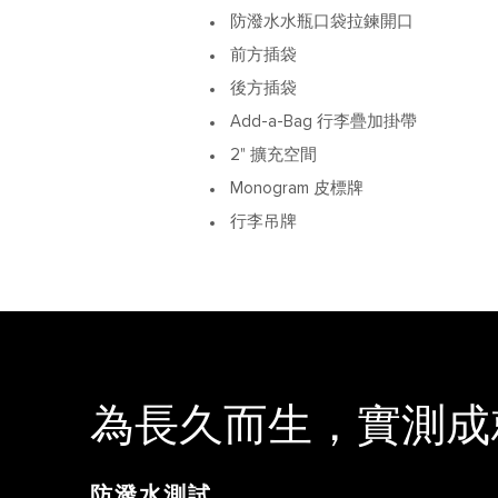
防潑水水瓶口袋拉鍊開口
前方插袋
後方插袋
Add-a-Bag 行李疊加掛帶
2" 擴充空間
Monogram 皮標牌
行李吊牌
為長久而生，
實測成
防潑水測試