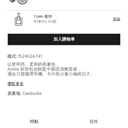
TUMI+ 配件
添加
NT$100.00起
加入購物車
樣式:
152462A741
以更明亮、柔和的燕麥色，
Adela 斜背包在輕盈中展現清爽質感，
適合只需攜帶手機、卡片與少量小物的日子。
採用輕質尼龍，
瀏覧更多
包身輕盈但結構俐落。
前後雙拉鍊隔層與中央夾層規劃，
原產地:
Cambodia
讓貴重物品與日常小物得以適度分隔。
主要功能特色：
• 前後雙拉鍊隔層，方便分開收納隨身物品
• 後方拉鍊口袋採可擦拭內裡，適合放置彩妝或保養用品
特點
規格
• 中央口袋採柔軟纖維襯裡，保護手機與精緻小物
• 可調整斜背帶與可客製 Monogram 皮革吊飾，增添造型