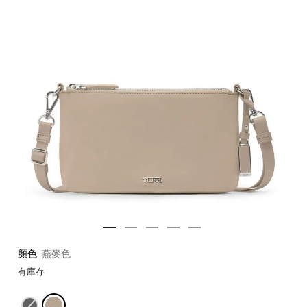
顏色:
燕麥色
有庫存