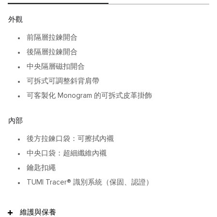
變化
外觀
Voyageur 系列在輕巧輪廓中保留對細節的堅持，
讓日常外出也成為一種優雅的節奏。
前隔層拉鍊開合
後隔層拉鍊開合
中央隔層磁扣開合
可拆式可調整斜背肩帶
可客製化 Monogram 的可拆式皮革掛飾
內部
後方拉鍊口袋：可擦拭內襯
中央口袋：超細纖維內襯
鑰匙扣繩
TUMI Tracer® 識別系統（保固、認證）
維護與保養