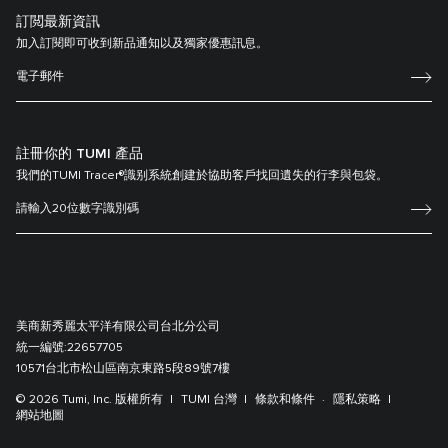
訂閲最新資訊
加入訂閱即可收到新品通知以及獨家優惠訊息。
註冊你的 TUMI 產品
我們的TUMI Tracer®識别系統創建於協助客戶找回遺失的行李與包袋。
美商新秀麗太平洋有限公司台北分公司
統一編號:
22657705
10571台北市松山區南京東路5段89號7樓
© 2026 Tumi, Inc. 版權所有
TUMI 台灣
條款和條件
隱私策略
網站地圖