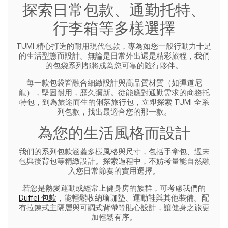
探索日常包款、通勤托特、
行李箱等多樣選擇
TUMI 精心打造的耐用現代包款，專為如您一般行動力十足
的生活型態而設計。無論是日常外出還是精彩旅程，我們
的包袋系列都將成為您可靠的隨行夥伴。
每一款包袋皆融合細緻設計與高品質材質（如彈道尼
龍），堅固耐用，歷久彌新。從能應對通勤需求的商務托
特包，到為旅途而生的俐落旅行包，立即探索 TUMI 全系
列包款，找出最適合您的那一款。
為您的生活風格而設計
我們的系列包款涵蓋多樣風格與尺寸，包括手拿包、週末
包與後背包等精緻設計。探索過程中，不妨考量能自然融
入您日常節奏的實用選擇。
若您是熱愛運動或經常上健身房的族群，可考慮我們的
Duffel 包款
，能輕鬆收納瑜珈墊、運動鞋與其他裝備。配
有拉鍊式主隔層與可調式背帶等貼心設計，讓健身之旅更
加輕鬆有序。