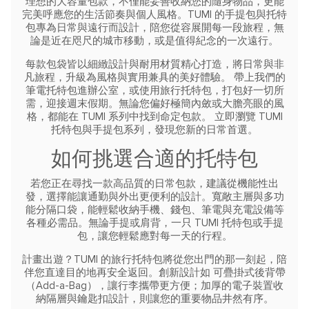
理想的大容量包款，不僅能妥善收納您的隨身物品，更能
完美呼應您的生活節奏與個人風格。TUMI 的手提包與托特
包專為日常與遠行而設計，陪您從容展開每一段旅程，無
論是近在咫尺的城市移動，或是值得紀念的一次遠行。
每款包袋皆以細緻設計與耐用材質精心打造，將日常與非
凡旅程，升級為風格與實用兼具的美好體驗。
帶上我們的
筆電托特包進辦公室，或使用旅行托特包，打包好一切所
需，迎接週末假期。無論您偏好極簡內斂或大膽亮眼的風
格，都能在 TUMI 系列中找到命定包款。
立即瀏覽 TUMI
托特包與手提包系列，發現您新的日常首選。
如何挑選合適的托特包
若您正在尋找一款高品質的日常包款，建議從機能性出
發，選擇能讓通勤與外出更便利的設計。寬敞主層與多功
能分隔口袋，能輕鬆收納手機、錢包、筆電與充電設備等
各種必需品。無論手提或肩背，一只 TUMI 托特包或手提
包，讓您輕鬆應對每一天的行程。
計畫出遊？TUMI 的旅行托特包將從您出門的那一刻起，陪
伴您直達目的地再安全返回。創新設計如 可疊掛式後背帶
（Add-a-Bag），讓行李攜帶更方便；加厚的電子裝置收
納隔層與鑰匙扣設計，則讓您的重要物品井然有序。