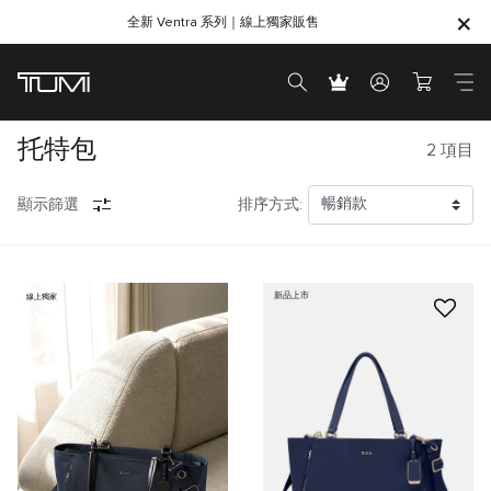
全新 Ventra 系列｜線上獨家販售
SHOP GIFTS
SHOP GIFTS
托特包
2
項目
顯示篩選
排序方式:
新品上市
線上獨家