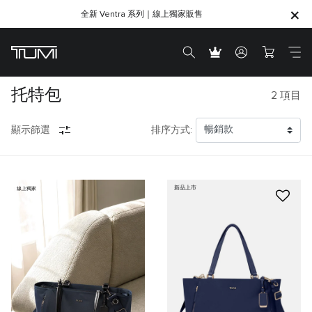
全新 Ventra 系列｜線上獨家販售
SHOP GIFTS
SHOP GIFTS
托特包
2
項目
顯示篩選
排序方式:
新品上市
線上獨家