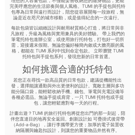
理想的大容量包款，不僅能妥善收納您的隨身物品，更能
完美呼應您的生活節奏與個人風格。TUMI 的手提包與托特
包專為日常與遠行而設計，陪您從容展開每一段旅程，無
論是近在咫尺的城市移動，或是值得紀念的一次遠行。
每款包袋皆以細緻設計與耐用材質精心打造，將日常與非
凡旅程，升級為風格與實用兼具的美好體驗。
帶上我們的
筆電托特包進辦公室，或使用旅行托特包，打包好一切所
需，迎接週末假期。無論您偏好極簡內斂或大膽亮眼的風
格，都能在 TUMI 系列中找到命定包款。
立即瀏覽 TUMI
托特包與手提包系列，發現您新的日常首選。
如何挑選合適的托特包
若您正在尋找一款高品質的日常包款，建議從機能性出
發，選擇能讓通勤與外出更便利的設計。寬敞主層與多功
能分隔口袋，能輕鬆收納手機、錢包、筆電與充電設備等
各種必需品。無論手提或肩背，一只 TUMI 托特包或手提
包，讓您輕鬆應對每一天的行程。
計畫出遊？TUMI 的旅行托特包將從您出門的那一刻起，陪
伴您直達目的地再安全返回。創新設計如 可疊掛式後背帶
（Add-a-Bag），讓行李攜帶更方便；加厚的電子裝置收
納隔層與鑰匙扣設計，則讓您的重要物品井然有序。