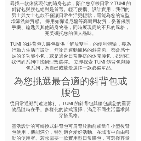
尋找一款俐落現代的隨身包款，陪伴您穿梭日常？TUMI 的
斜背包與腰包絕對是首選。輕巧便攜、設計實用，我們的
男士與女士包款不僅讓日常生活更輕鬆，還能為您的造型
增添洗鍊質感。
採用如彈道尼龍等高耐用材質，妥善保護
手機、鑰匙與其他隨身物品，同時展現簡約不凡的風格，
完美襯托您的個人品味。
TUMI 的斜背包與腰包提供「解放雙手」的便利體驗，專為
行動力生活而設計。無論是運動風格的斜背包、都會感十
足的多功能小包，或是適合日常穿搭的休閒腰包，都能在
我們的系列中找到理想選擇。
立即探索 TUMI 斜背包與腰
包系列，為自己或摯愛選擇一款必備單品。
為您挑選最合適的斜背包或
腰包
從日常通勤到遠途旅行，TUMI 的斜背包與腰包讓您的重要
物品隨時在手。多樣化的款式選擇，滿足不同生活需求與
穿搭風格。
靈活設計的可轉換式斜背包可肩背於胸前或當作小型後背
包使用，機能滿分，特別適合愛好活動、在城市中自由移
動的使用者。若您需要一款實用型日常腰包，可選擇容量