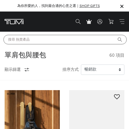
為你所愛的人，找到最合適的心意之選｜
SHOP GIFTS
SHOP GIFTS
搜尋 
熱賣產品
單肩包與腰包
60
項目
顯示篩選
排序方式:
線上獨家