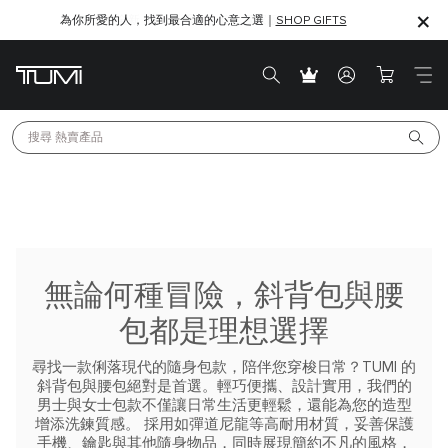
為你所愛的人，找到最合適的心意之選｜
SHOP GIFTS
SHOP GIFTS
搜尋 
熱賣產品
無論何種冒險，斜背包與腰
包都是理想選擇
尋找一款俐落現代的隨身包款，陪伴您穿梭日常？TUMI 的
斜背包與腰包絕對是首選。輕巧便攜、設計實用，我們的
男士與女士包款不僅讓日常生活更輕鬆，還能為您的造型
增添洗鍊質感。
採用如彈道尼龍等高耐用材質，妥善保護
手機、鑰匙與其他隨身物品，同時展現簡約不凡的風格，