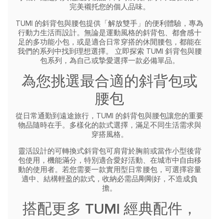
完美襯托您的個人品味。
TUMI 的斜背包與腰包提供「解放雙手」的便利體驗，專為
行動力生活而設計。無論是運動風格的斜背包、都會感十
足的多功能小包，或是適合日常穿搭的休閒腰包，都能在
我們的系列中找到理想選擇。
立即探索 TUMI 斜背包與腰
包系列，為自己或摯愛選擇一款必備單品。
為您挑選最合適的斜背包或
腰包
從日常通勤到遠途旅行，TUMI 的斜背包與腰包讓您的重要
物品隨時在手。多樣化的款式選擇，滿足不同生活需求與
穿搭風格。
靈活設計的可轉換式斜背包可肩背於胸前或當作小型後背
包使用，機能滿分，特別適合愛好活動、在城市中自由移
動的使用者。若您需要一款實用型日常腰包，可選擇容量
適中、結構輕盈的款式，收納必需品剛剛好，不造成負
擔。
搭配更多 TUMI 經典配件，