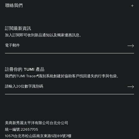
聯絡我們
訂閲最新資訊
加入訂閱即可收到新品通知以及獨家優惠訊息。
註冊你的 TUMI 產品
我們的TUMI Tracer®識别系統創建於協助客戶找回遺失的行李與包袋。
美商新秀麗太平洋有限公司台北分公司
統一編號:
22657705
10571台北市松山區南京東路5段89號7樓